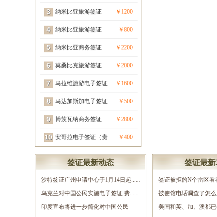
3
宾签）
纳米比亚旅游签证
￥1200
4
（贵宾签）
纳米比亚旅游签证
￥800
5
纳米比亚商务签证
￥2200
6
（贵宾签）
莫桑比克旅游签证
￥2000
7
（贵宾签）
马拉维旅游电子签证
￥1600
8
（贵宾签）
马达加斯加电子签证
￥500
9
（贵宾签）
博茨瓦纳商务签证
￥2800
10
（贵宾签）
安哥拉电子签证（贵
￥400
宾签）
签证最新动态
签证最新
沙特签证广州申请中心于1月14日起......
签证被拒的N个雷区看
乌克兰对中国公民实施电子签证 费......
几......
被使馆电话调查了怎么
印度宣布将进一步简化对中国公民
调......
美国和英、加、澳都已