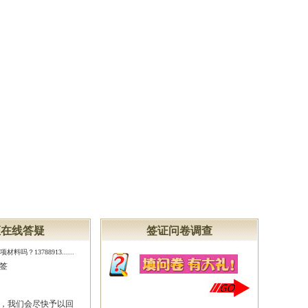
证在线答疑
签证问卷调查
吗？13788913......
签
，我们会尽快予以回