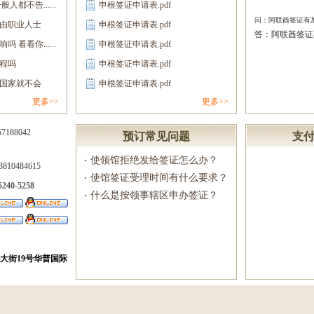
都不告......
申根签证申请表.pdf
复！......
问：阿联酋签证有
由职业人士
申根签证申请表.pdf
答：阿联酋签证
看看你......
申根签证申请表.pdf
能......
程吗
申根签证申请表.pdf
国家就不会
申根签证申请表.pdf
更多>>
更多>>
7188042
预订常见问题
支
使领馆拒绝发给签证怎么办？
10484615
使馆签证受理时间有什么要求？
5240-5258
什么是按领事辖区申办签证？
大街19号华普国际