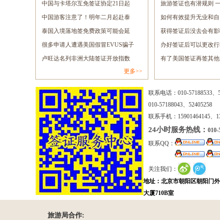
签......
中国与卡塔尔互免签证协定21日起
息......
旅游签证也有潜规则 一般人
正......
中国游客注意了！明年二月起赴泰
如何有效提升无业和自
旅......
泰国入境落地签免费政策可能会延
的......
获得签证后没去会有影响吗 
长......
很多申请人遭遇美国假冒EVUS骗子
办好签证后可以更改行
网......
卢旺达名列非洲大陆签证开放指数
有了美国签证再签其他
更多>>
报......
拒......
联系电话：010-57188533、5
010-57188043、52405258
联系手机：15901464145、138
24小时服务热线：
010-
联系QQ：
关注我们：
地址：北京市朝阳区朝阳门外
大厦710B室
旅游局合作: