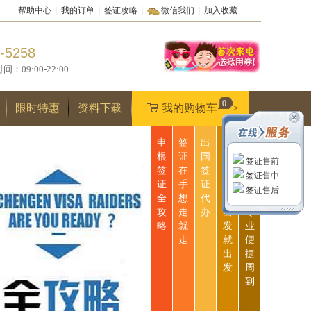
帮助中心
|
我的订单
|
签证攻略
|
微信我们
|
加入收藏
-5258
9:00-22:00
0
限时特惠
资料下载
我的购物车
>
申
签
出
无
一
根
证
国
忧
站
签证售前
签
在
签
签
式
签证售中
证
手
证
证
服
签证售后
全
想
代
说
务
攻
走
办
出
专
略
就
发
业
走
就
便
出
捷
发
周
到