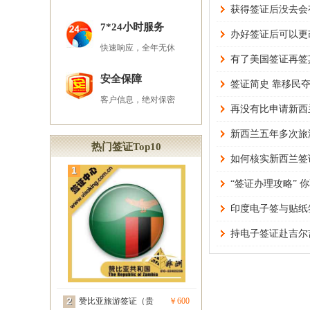
获得签证后没去会
7*24小时服务
办好签证后可以更
快速响应，全年无休
有了美国签证再签
安全保障
签证简史 靠移民夺
客户信息，绝对保密
再没有比申请新西
新西兰五年多次旅
热门签证Top10
如何核实新西兰签
1
“签证办理攻略”
印度电子签与贴纸
持电子签证赴吉尔
2
赞比亚旅游签证（贵
￥600