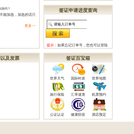
加急吗？
签证申请进度查询
不能加急，加急的话只
更多>>
提示：
如果忘记订单号，您也可以登陆
后，在会员中心查询！
付以及发票
签证百宝箱
世界天气
国际时差
世界地图
旅行保险
汇率速查
机票预约
公证认证
健康防疫
酒店预定