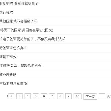
有影响吗 看看你就明白了
改行程吗
其他国家就不会拒签了吗
得天下的国家 美国都在学它 (图文)
兰电子签证更简单的了，不信跟着我来试试
游签证该怎么办？
证是否有效
 你不懂没关系，我教你怎么办！
签办理攻略
吉斯斯坦注意事项
1
2
3
4
5
6
7
8
9
10
共
下一页