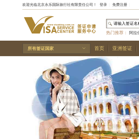
欢迎光临北京永乐国际旅行社有限责任公司！
登录
|
免费注册
|
热门推荐：
阿拉
和国
|
布基纳法索
首页
亚洲签证
所有签证国家
林王国
|
安道尔公