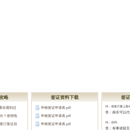
攻略
签证资料下载
签
问：保签只要上面4项材料
看你遇到过
申根签证申请表.pdf
答：南非可以代
办？使馆电
申根签证申请表.pdf
问：在吗
签订签证信
申根签证申请表.pdf
答：有事请留言