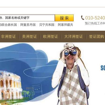
010-5240
预订热线工作时间：0
伯联合酋长国
|
阿曼苏丹国
|
贝宁共和国
|
阿塞拜疆共
|
巴勒斯坦国
|
阿尔巴尼亚共和国
|
多哥共和国
|
巴
非洲签证
美洲签证
欧洲签证
大洋洲签证
签证团购
国
|