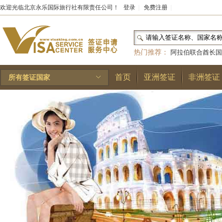
欢迎光临北京永乐国际旅行社有限责任公司！
登录
|
免费注册
|
热门推荐：
阿拉伯联合酋长国
和国
|
布基纳法索
|
巴勒斯坦
首页
亚洲签证
非洲签证
所有签证国家
林王国
|
安道尔公国
|