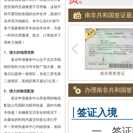
想在国内完成难度不言而喻，这就不
得不委托给各国的合作伙伴，旅游行
南非共和国签证最
业术语为地接社。本中心在6大洲70
多个国家都有常年的合作伙伴，为第
一时间办理邀请、批文、订单提供了
强有力保障！
7、强大的地理优势
签证申请服务中心位于北京市昭
阳区朝外大街18号丰联广场大厦，南
南非商务签证
靠日坛路第一使馆区，东依三里屯第
二使馆区，直线距离不超过3公里！
办理南非共和国签
8、强大的物流配送
签证申请服务中心所使用的物流
配送公司国际为联邦快递，国内为顺
签证入境
丰快递！在确保宝贝安全的情况下，
在最短的时间内递交到各位亲们手
中！所有快递本中心均由投保，省却
一、签证