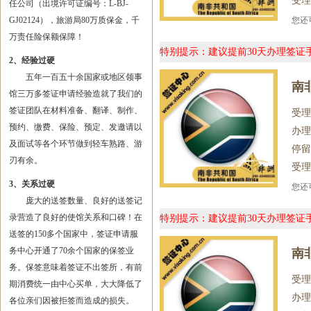
受理
任公司（出境许可证编号：L-BJ-
GJ02124），旅游局80万质保金，千
您
万责任险保额保障！
特别提示：建议提前30天办理签
2、经验过硬
五年一百五十余国家或地区领事
南
馆三万多签证申请经验造就了我们的
签证团队在材料准备、翻译、制作、
受理
预约、缴费、保险、预定、发邀请以
办理
及面试等各个环节做到轻车熟路、游
停留
刃有余。
受理
3、关系过硬
您
庞大的送签数量、良好的送签记
录营造了良好的使馆关系和口碑！在
特别提示：建议提前30天办理签
送签的150多个国家中，签证申请服
务中心开通了70余个国家的保签业
南
务。保签意味着签证不出签所，有前
受理
期消费统一由中心买单，大大降低了
办理
各位亲们因被拒签而造成的损失。