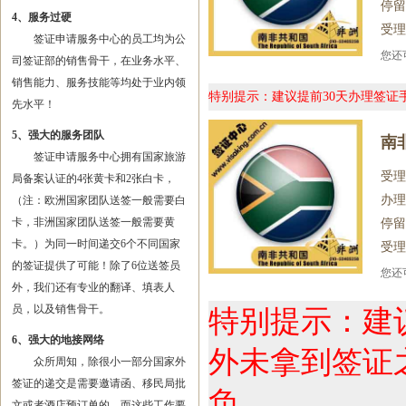
停留
4、服务过硬
受理
签证申请服务中心的员工均为公
您
司签证部的销售骨干，在业务水平、
销售能力、服务技能等均处于业内领
特别提示：建议提前30天办理签
先水平！
5、强大的服务团队
南
签证申请服务中心拥有国家旅游
受理
局备案认证的4张黄卡和2张白卡，
办理
（注：欧洲国家团队送签一般需要白
卡，非洲国家团队送签一般需要黄
停留
卡。）为同一时间递交6个不同国家
受理
的签证提供了可能！除了6位送签员
您
外，我们还有专业的翻译、填表人
员，以及销售骨干。
特别提示：建
6、强大的地接网络
外未拿到签证
众所周知，除很小一部分国家外
签证的递交是需要邀请函、移民局批
负。
文或者酒店预订单的，而这些工作要