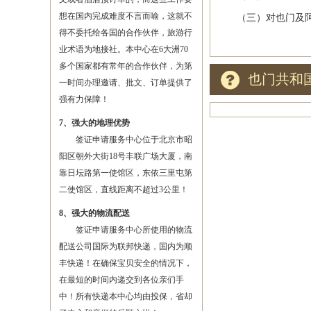
想在国内完成难度不言而喻，这就不
（三）对也门及阿拉
得不委托给各国的合作伙伴，旅游行
业术语为地接社。本中心在6大洲70
多个国家都有常年的合作伙伴，为第
也门共和
一时间办理邀请、批文、订单提供了
强有力保障！
7、强大的地理优势
签证申请服务中心位于北京市昭
阳区朝外大街18号丰联广场大厦，南
靠日坛路第一使馆区，东依三里屯第
二使馆区，直线距离不超过3公里！
8、强大的物流配送
签证申请服务中心所使用的物流
配送公司国际为联邦快递，国内为顺
丰快递！在确保宝贝安全的情况下，
在最短的时间内递交到各位亲们手
中！所有快递本中心均由投保，省却