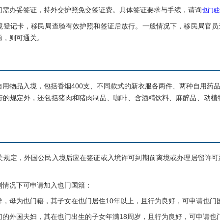
办妥签证，持外交护照免交签证费。具体签证要求与手续，请询
也门驻
记卡，移民局查验有效护照和签证后放行。一般情况下，移民局官员
题，则可通关。
物品入境，包括香烟400支、不同款式的新衣服各两件、两种自用药品
行的规定外，还包括猪肉和猪肉制品、咖啡、含酒精饮料、麻醉品、动植物
定，外国公民入境后应在签证或入境许可到期前离境或办理居留许可
情况下可申请加入也门国籍：
母为也门籍，其子女在也门居住10年以上，且行为良好，可申请也门
外国夫妇，其在也门出生的子女年满18周岁，且行为良好，可申请也