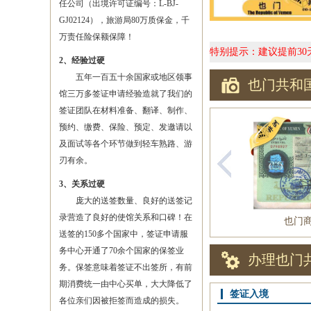
任公司（出境许可证编号：L-BJ-
GJ02124），旅游局80万质保金，千
万责任险保额保障！
特别提示：建议提前3
2、经验过硬
五年一百五十余国家或地区领事
也门共和
馆三万多签证申请经验造就了我们的
签证团队在材料准备、翻译、制作、
预约、缴费、保险、预定、发邀请以
及面试等各个环节做到轻车熟路、游
刃有余。
3、关系过硬
庞大的送签数量、良好的送签记
录营造了良好的使馆关系和口碑！在
也门
送签的150多个国家中，签证申请服
务中心开通了70余个国家的保签业
办理也门
务。保签意味着签证不出签所，有前
期消费统一由中心买单，大大降低了
签证入境
各位亲们因被拒签而造成的损失。