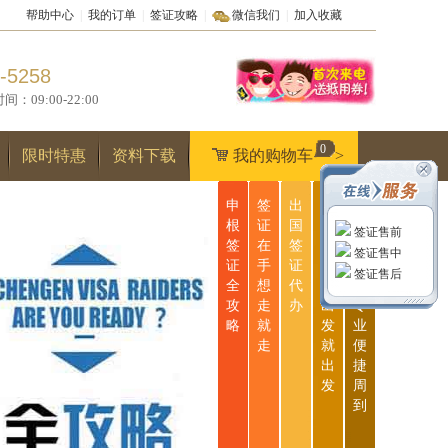
帮助中心
|
我的订单
|
签证攻略
|
微信我们
|
加入收藏
-5258
9:00-22:00
0
限时特惠
资料下载
我的购物车
>
申
签
出
无
一
根
证
国
忧
站
签证售前
签
在
签
签
式
签证售中
证
手
证
证
服
签证售后
全
想
代
说
务
攻
走
办
出
专
略
就
发
业
走
就
便
出
捷
发
周
到