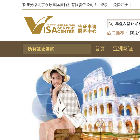
欢迎光临北京永乐国际旅行社有限责任公司！
登录
|
免费注册
|
热门推荐：
阿拉
和国
|
布基纳法索
首页
亚洲签证
所有签证国家
林王国
|
安道尔公