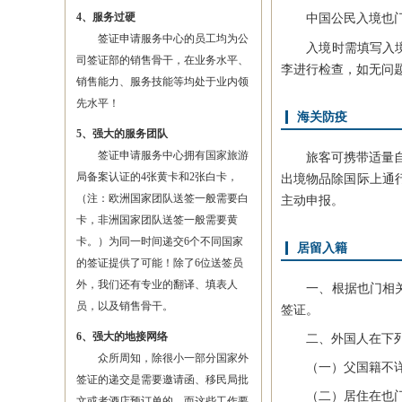
4、服务过硬
中国公民入境也门需
签证申请服务中心的员工均为公
入境时需填写入境登
司签证部的销售骨干，在业务水平、
李进行检查，如无问
销售能力、服务技能等均处于业内领
先水平！
海关防疫
5、强大的服务团队
签证申请服务中心拥有国家旅游
旅客可携带适量自用
局备案认证的4张黄卡和2张白卡，
出境物品除国际上通
（注：欧洲国家团队送签一般需要白
主动申报。
卡，非洲国家团队送签一般需要黄
卡。）为同一时间递交6个不同国家
居留入籍
的签证提供了可能！除了6位送签员
外，我们还有专业的翻译、填表人
一、根据也门相关规
员，以及销售骨干。
签证。
6、强大的地接网络
二、外国人在下列
众所周知，除很小一部分国家外
（一）父国籍不详，
签证的递交是需要邀请函、移民局批
（二）居住在也门的
文或者酒店预订单的，而这些工作要