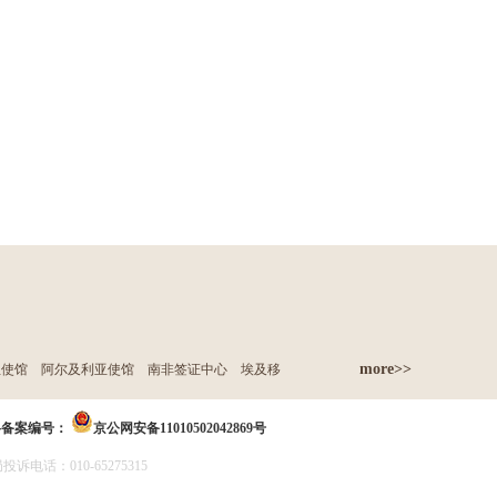
more>>
亚使馆
阿尔及利亚使馆
南非签证中心
埃及移
络备案编号：
京公网安备11010502042869号
诉电话：010-65275315