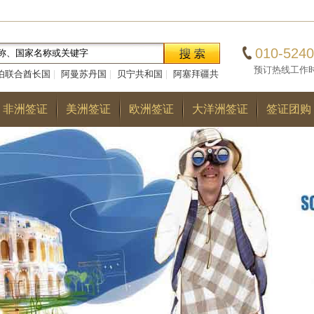
010-5240
预订热线工作时间：0
伯联合酋长国
|
阿曼苏丹国
|
贝宁共和国
|
阿塞拜疆共
|
巴勒斯坦国
|
阿尔巴尼亚共和国
|
多哥共和国
|
巴
非洲签证
美洲签证
欧洲签证
大洋洲签证
签证团购
国
|