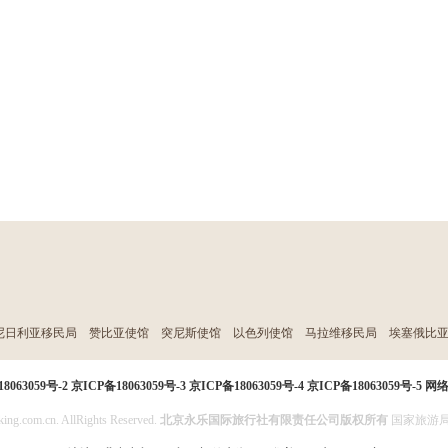
尼日利亚移民局
赞比亚使馆
突尼斯使馆
以色列使馆
马拉维移民局
埃塞俄比
8063059号-2
京ICP备18063059号-3
京ICP备18063059号-4
京ICP备18063059号-5
网
ing.com.cn. AllRights Reserved.
北京永乐国际旅行社有限责任公司版权所有
国家旅游局投