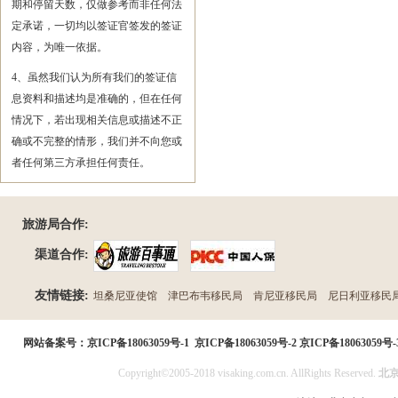
期和停留天数，仅做参考而非任何法
定承诺，一切均以签证官签发的签证
内容，为唯一依据。
4、虽然我们认为所有我们的签证信
息资料和描述均是准确的，但在任何
情况下，若出现相关信息或描述不正
确或不完整的情形，我们并不向您或
者任何第三方承担任何责任。
旅游局合作:
渠道合作:
友情链接:
坦桑尼亚使馆
津巴布韦移民局
肯尼亚移民局
尼日利亚移民
民局
网站备案号：
京ICP备18063059号-1
京ICP备18063059号-2
京ICP备18063059号-
Copyright©2005-2018 visaking.com.cn. AllRights Reserved.
北