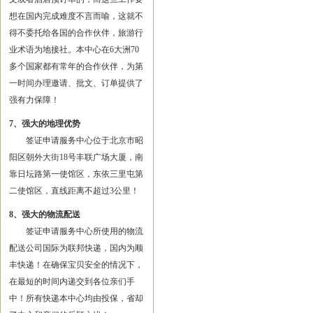
想在国内完成难度不言而喻，这就不
得不委托给各国的合作伙伴，旅游行
业术语为地接社。本中心在6大洲70
多个国家都有常年的合作伙伴，为第
一时间办理邀请、批文、订单提供了
强有力保障！
7、强大的地理优势
签证申请服务中心位于北京市昭
阳区朝外大街18号丰联广场大厦，南
靠日坛路第一使馆区，东依三里屯第
二使馆区，直线距离不超过3公里！
8、强大的物流配送
签证申请服务中心所使用的物流
配送公司国际为联邦快递，国内为顺
丰快递！在确保宝贝安全的情况下，
在最短的时间内递交到各位亲们手
中！所有快递本中心均由投保，省却