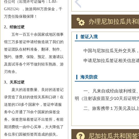
任公司（出境许可证编号：L-BJ-
GJ02124），旅游局80万质保金，千
万责任险保额保障！
办理尼加拉瓜共和
2、经验过硬
五年一百五十余国家或地区领事
签证入境
馆三万多签证申请经验造就了我们的
签证团队在材料准备、翻译、制作、
中国与尼加拉瓜无外交关系，尼
预约、缴费、保险、预定、发邀请以
申请尼加拉瓜签证相关信息请参
及面试等各个环节做到轻车熟路、游
刃有余。
海关防疫
3、关系过硬
庞大的送签数量、良好的送签记
一、凡来自或经由玻利维亚、哥
录营造了良好的使馆关系和口碑！在
明（注射该疫苗至少10天后证明
送签的150多个国家中，签证申请服
二、旅客携带１万美元及以上
务中心开通了70余个国家的保签业
务。保签意味着签证不出签所，有前
期消费统一由中心买单，大大降低了
各位亲们因被拒签而造成的损失。
尼加拉瓜共和国签