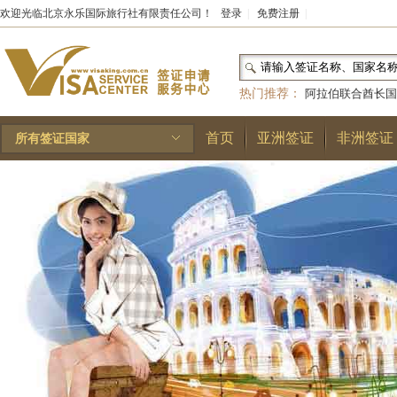
欢迎光临北京永乐国际旅行社有限责任公司！
登录
|
免费注册
|
热门推荐：
阿拉伯联合酋长国
和国
|
布基纳法索
|
巴勒斯坦
首页
亚洲签证
非洲签证
所有签证国家
林王国
|
安道尔公国
|