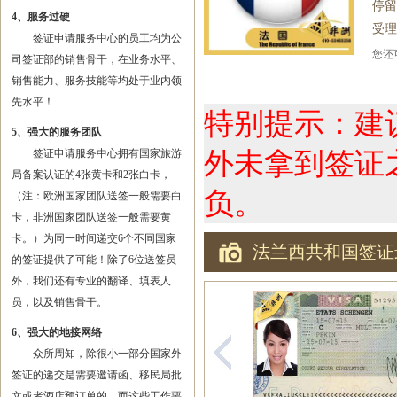
停留
4、服务过硬
受理
签证申请服务中心的员工均为公
您
司签证部的销售骨干，在业务水平、
销售能力、服务技能等均处于业内领
先水平！
特别提示：建
5、强大的服务团队
签证申请服务中心拥有国家旅游
外未拿到签证
局备案认证的4张黄卡和2张白卡，
负。
（注：欧洲国家团队送签一般需要白
卡，非洲国家团队送签一般需要黄
卡。）为同一时间递交6个不同国家
法兰西共和国签证
的签证提供了可能！除了6位送签员
外，我们还有专业的翻译、填表人
员，以及销售骨干。
6、强大的地接网络
众所周知，除很小一部分国家外
签证的递交是需要邀请函、移民局批
文或者酒店预订单的，而这些工作要