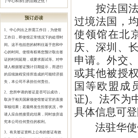
了中心和亲们的后顾之忧！
按法国法律
预订必读
过境法国，
1、中心列出之所需工作日，为使馆
使领馆在北
工作日，即使馆正常情况下的处理时
庆、深圳、
间。这不包括您的材料往返于您和中
心的时间。使馆有权将您预计取出签
申请。外交
证的时间延期，或要求面试等。对申
请人根据签证预计日期提示，而进行
或其他被授
的后续旅程安排所造成的可能经济损
失，本公司不承担任何责任。
国等欧盟成员
2、您所申请的签证是否可以成功，
证)。法不为
取决于相关国家领使馆签证官的直接
审核结果；若最终发生拒签状况，申
具体信息可登
请人应自然接受此结果，同时放弃追
究本公司任何责任的权利。
法驻华使
3、有关签证资料上公布的签证有效