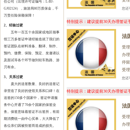
受理
任公司（出境许可证编号：L-BJ-
GJ02124），旅游局80万质保金，千
您
万责任险保额保障！
特别提示：建议提前30天办理签
2、经验过硬
五年一百五十余国家或地区领事
法
馆三万多签证申请经验造就了我们的
签证团队在材料准备、翻译、制作、
受理
预约、缴费、保险、预定、发邀请以
办理
及面试等各个环节做到轻车熟路、游
停留
刃有余。
受理
3、关系过硬
您
庞大的送签数量、良好的送签记
录营造了良好的使馆关系和口碑！在
特别提示：建议提前30天办理签
送签的150多个国家中，签证申请服
务中心开通了70余个国家的保签业
法
务。保签意味着签证不出签所，有前
受理
期消费统一由中心买单，大大降低了
办理
各位亲们因被拒签而造成的损失。