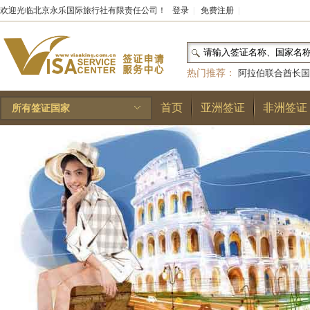
欢迎光临北京永乐国际旅行社有限责任公司！
登录
|
免费注册
|
热门推荐：
阿拉伯联合酋长国
和国
|
布基纳法索
|
巴勒斯坦
首页
亚洲签证
非洲签证
所有签证国家
林王国
|
安道尔公国
|