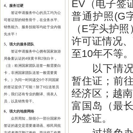
EV（电子签
4、服务过硬
普通护照(G
签证申请服务中心的员工均为公
司签证部的销售骨干，在业务水平、
（E字头护照
销售能力、服务技能等均处于业内领
先水平！
许可证情况、
5、强大的服务团队
至10年不等
签证申请服务中心拥有国家旅游
局备案认证的4张黄卡和2张白卡，
以下情况可
（注：欧洲国家团队送签一般需要白
卡，非洲国家团队送签一般需要黄
暂住证；前
卡。）为同一时间递交6个不同国家
的签证提供了可能！除了6位送签员
经济区；越南
外，我们还有专业的翻译、填表人
员，以及销售骨干。
富国岛（最长
6、强大的地接网络
办签证。
众所周知，除很小一部分国家外
签证的递交是需要邀请函、移民局批
文或者酒店预订单的，而这些工作要