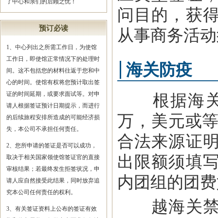
了中心和亲们的后顾之忧！
问目的，获
预订必读
从事商务活动
1、中心列出之所需工作日，为使馆
工作日，即使馆正常情况下的处理时
海关防疫
间。这不包括您的材料往返于您和中
心的时间。使馆有权将您预计取出签
证的时间延期，或要求面试等。对申
根据海关规
请人根据签证预计日期提示，而进行
万，美元或等
的后续旅程安排所造成的可能经济损
失，本公司不承担任何责任。
合法来源证
2、您所申请的签证是否可以成功，
出限额须填
取决于相关国家领使馆签证官的直接
审核结果；若最终发生拒签状况，申
内团组的团费
请人应自然接受此结果，同时放弃追
究本公司任何责任的权利。
越海关禁止
3、有关签证资料上公布的签证有效