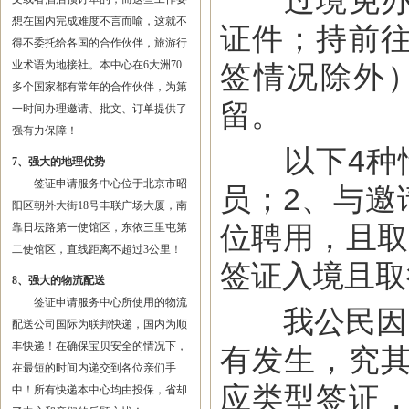
过境免办签
想在国内完成难度不言而喻，这就不
证件；持前
得不委托给各国的合作伙伴，旅游行
业术语为地接社。本中心在6大洲70
签情况除外
多个国家都有常年的合作伙伴，为第
留。
一时间办理邀请、批文、订单提供了
强有力保障！
以下4种情
7、强大的地理优势
签证申请服务中心位于北京市昭
员；2、与邀
阳区朝外大街18号丰联广场大厦，南
位聘用，且取
靠日坛路第一使馆区，东依三里屯第
二使馆区，直线距离不超过3公里！
签证入境且取
8、强大的物流配送
签证申请服务中心所使用的物流
我公民因“
配送公司国际为联邦快递，国内为顺
丰快递！在确保宝贝安全的情况下，
有发生，究
在最短的时间内递交到各位亲们手
应类型签证
中！所有快递本中心均由投保，省却