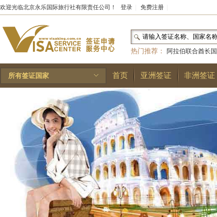
欢迎光临北京永乐国际旅行社有限责任公司！
登录
|
免费注册
|
热门推荐：
阿拉伯联合酋长国
和国
|
布基纳法索
|
巴勒斯坦
首页
亚洲签证
非洲签证
所有签证国家
林王国
|
安道尔公国
|