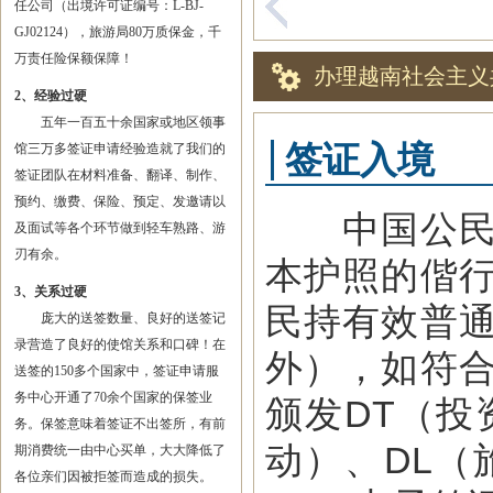
任公司（出境许可证编号：L-BJ-
GJ02124），旅游局80万质保金，千
万责任险保额保障！
办理越南社会主义
2、经验过硬
五年一百五十余国家或地区领事
签证入境
馆三万多签证申请经验造就了我们的
签证团队在材料准备、翻译、制作、
预约、缴费、保险、预定、发邀请以
中国公民持
及面试等各个环节做到轻车熟路、游
刃有余。
本护照的偕
3、关系过硬
民持有效普
庞大的送签数量、良好的送签记
录营造了良好的使馆关系和口碑！在
外），如符
送签的150多个国家中，签证申请服
务中心开通了70余个国家的保签业
颁发DT（投
务。保签意味着签证不出签所，有前
动）、DL（
期消费统一由中心买单，大大降低了
各位亲们因被拒签而造成的损失。