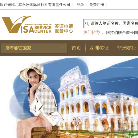
欢迎光临北京永乐国际旅行社有限责任公司！
登录
|
免费注册
|
热门推荐：
阿拉伯联合酋长国
和国
|
布基纳法索
|
巴勒斯坦
首页
亚洲签证
非洲签证
所有签证国家
林王国
|
安道尔公国
|