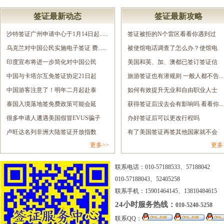
签证最新动态
签证最新攻略
沙特签证广州申请中心于1月14日起......
签证被拒的N个雷区看看你遇到过
乌克兰对中国公民实施电子签证 费......
几......
被使馆电话调查了怎么办？使馆电
印度宣布将进一步简化对中国公民
调......
美国和英、加、澳都已签订签证信
签......
中国与卡塔尔互免签证协定21日起
息......
旅游签证也有潜规则 一般人都不告.....
正......
中国游客注意了！明年二月起赴泰
如何有效提升无业和自由职业人士
旅......
泰国入境落地签免费政策可能会延
的......
获得签证后没去会有影响吗 看看你.....
长......
很多申请人遭遇美国假冒EVUS骗子
办好签证后可以更改行程吗
网......
卢旺达名列非洲大陆签证开放指数
有了美国签证再签其他国家就不会
更多>>
更多
报......
拒......
联系电话：010-57188533、57188042
010-57188043、52405258
联系手机：15901464145、13810484615
24小时服务热线：
010-5240-5258
联系QQ：