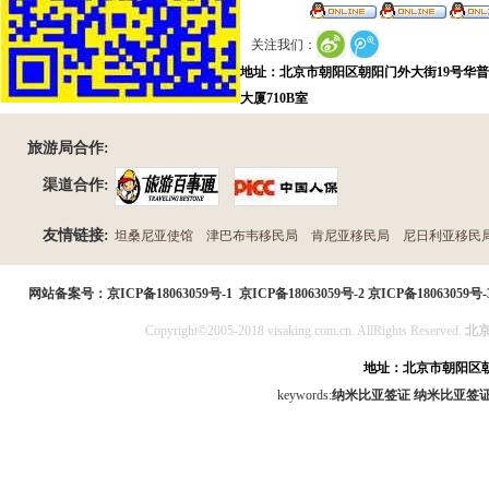
关注我们：
地址：北京市朝阳区朝阳门外大街19号华
大厦710B室
旅游局合作:
渠道合作:
友情链接:
坦桑尼亚使馆
津巴布韦移民局
肯尼亚移民局
尼日利亚移民
民局
网站备案号：
京ICP备18063059号-1
京ICP备18063059号-2
京ICP备18063059号-
Copyright©2005-2018 visaking.com.cn. AllRights Reserved.
北
地址：北京市朝阳区朝
keywords:
纳米比亚签证
纳米比亚签