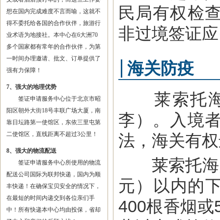
民局有权检
想在国内完成难度不言而喻，这就不
得不委托给各国的合作伙伴，旅游行
非过境签证应
业术语为地接社。本中心在6大洲70
多个国家都有常年的合作伙伴，为第
一时间办理邀请、批文、订单提供了
海关防疫
强有力保障！
7、强大的地理优势
莱索托海关
签证申请服务中心位于北京市昭
阳区朝外大街18号丰联广场大厦，南
李）。入境
靠日坛路第一使馆区，东依三里屯第
二使馆区，直线距离不超过3公里！
法，海关有权
8、强大的物流配送
莱索托海关允
签证申请服务中心所使用的物流
配送公司国际为联邦快递，国内为顺
元）以内的下
丰快递！在确保宝贝安全的情况下，
在最短的时间内递交到各位亲们手
400根香烟
中！所有快递本中心均由投保，省却