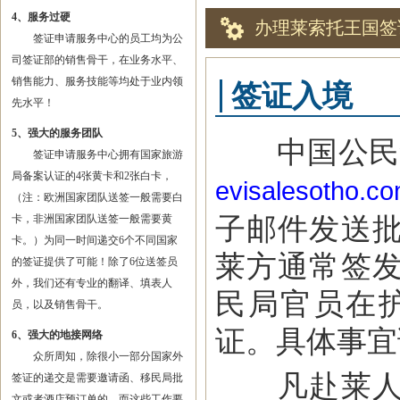
4、服务过硬
办理莱索托王国签
签证申请服务中心的员工均为公
司签证部的销售骨干，在业务水平、
销售能力、服务技能等均处于业内领
签证入境
先水平！
5、强大的服务团队
中国公民凭
签证申请服务中心拥有国家旅游
局备案认证的4张黄卡和2张白卡，
evisalesotho.c
（注：欧洲国家团队送签一般需要白
子邮件发送
卡，非洲国家团队送签一般需要黄
卡。）为同一时间递交6个不同国家
莱方通常签
的签证提供了可能！除了6位送签员
外，我们还有专业的翻译、填表人
民局官员在
员，以及销售骨干。
证。具体事宜
6、强大的地接网络
众所周知，除很小一部分国家外
凡赴莱人员
签证的递交是需要邀请函、移民局批
文或者酒店预订单的，而这些工作要