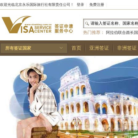
欢迎光临北京永乐国际旅行社有限责任公司！
登录
|
免费注册
|
热门推荐：
阿拉伯联合酋长国
和国
|
布基纳法索
|
巴勒斯坦
首页
亚洲签证
非洲签证
所有签证国家
林王国
|
安道尔公国
|