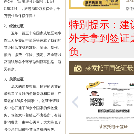
受理
任公司（出境许可证编号：L-BJ-
GJ02124），旅游局80万质保金，千
您
万责任险保额保障！
特别提示：建
2、经验过硬
五年一百五十余国家或地区领事
外未拿到签证
馆三万多签证申请经验造就了我们的
签证团队在材料准备、翻译、制作、
负。
预约、缴费、保险、预定、发邀请以
及面试等各个环节做到轻车熟路、游
莱索托王国签证最
刃有余。
3、关系过硬
庞大的送签数量、良好的送签记
录营造了良好的使馆关系和口碑！在
送签的150多个国家中，签证申请服
务中心开通了70余个国家的保签业
务。保签意味着签证不出签所，有前
期消费统一由中心买单，大大降低了
莱索托电子签证
各位亲们因被拒签而造成的损失。