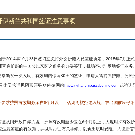
汗伊斯兰共和国签证注意事项
014年10月28日签订互免持外交护照人员签证协定，2015年7月
照和普通护照的中国公民来阿之前务必办妥签证，机场不办理落地签证业务
颁发一次入境、有效期内停留30天的签证。申请人需提供护照、公民
体要求详见阿富汗驻华使馆网站
或咨询阿富
http://afghanembassybeijing.com
汗要求护照有效期必须在6个月以上，否则将被拒绝入境。在出国前应仔
从阿开放口岸入境，护照有效期至少应在6个月以上，入境时持有效护
应注意签证的有效期，并及时办理有关手续，以免出境时受阻。入境后若