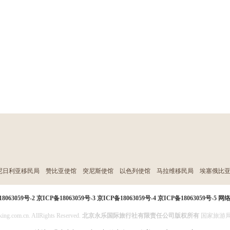
尼日利亚移民局
赞比亚使馆
突尼斯使馆
以色列使馆
马拉维移民局
埃塞俄比
8063059号-2
京ICP备18063059号-3
京ICP备18063059号-4
京ICP备18063059号-5
网
ing.com.cn. AllRights Reserved.
北京永乐国际旅行社有限责任公司版权所有
国家旅游局投