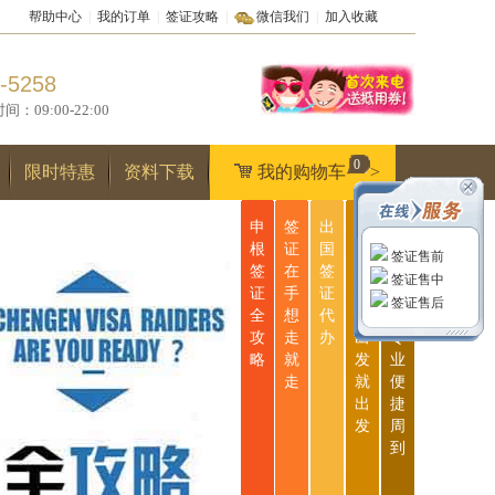
帮助中心
|
我的订单
|
签证攻略
|
微信我们
|
加入收藏
-5258
9:00-22:00
0
限时特惠
资料下载
我的购物车
>
申
签
出
无
一
根
证
国
忧
站
签证售前
签
在
签
签
式
签证售中
证
手
证
证
服
签证售后
全
想
代
说
务
攻
走
办
出
专
略
就
发
业
走
就
便
出
捷
发
周
到