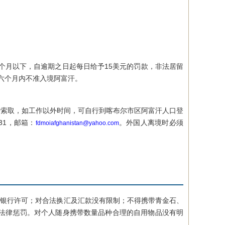
月以下，自逾期之日起每日给予15美元的罚款，非法居留
，六个月内不准入境阿富汗。
索取，如工作以外时间，可自行到喀布尔市区阿富汗人口登
1931，邮箱：
。外国人离境时必须
fdmoiafghanistan@yahoo.com
银行许可；对合法换汇及汇款没有限制；不得携带青金石、
法律惩罚。对个人随身携带数量品种合理的自用物品没有明