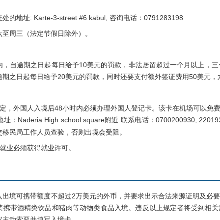
Karte-3-street #6 kabul, 咨询电话：0791283198
至周三（法定节假日除外）。
自逾期之日起每日给予10美元的罚款，非法居留超过一个月以上，三个
逾期之日起每日给予20美元的罚款，同时还要支付额外签证费用50美元
，外国人入境后48小时内必须办理外国人登记卡。该卡在机场可以免费
deria High school square附近 联系电话：0700200930, 220
交移民局工作人员查验，否则出境会受阻。
就业必须获得就业许可。
境可携带额度不超过2万美元的外币，并要求出示合法来源证明及必要
禁携带酒精类饮品和猪肉等动物类食品入境。违反以上规定者将受到相关
议主动索要并填写入境卡。