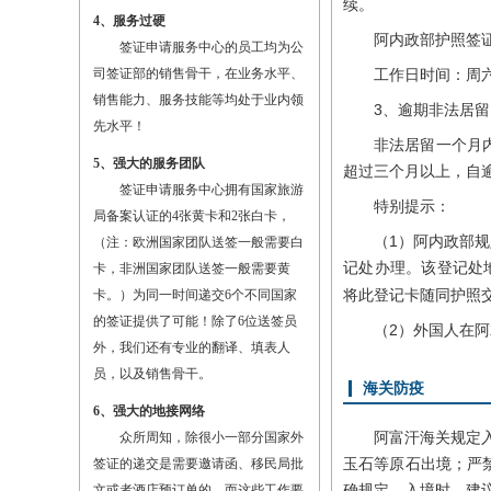
续。
4、服务过硬
阿内政部护照签证处的地址: 
签证申请服务中心的员工均为公
司签证部的销售骨干，在业务水平、
工作日时间：周六
销售能力、服务技能等均处于业内领
3、逾期非法居留
先水平！
非法居留一个月内，
5、强大的服务团队
超过三个月以上，自
签证申请服务中心拥有国家旅游
特别提示：
局备案认证的4张黄卡和2张白卡，
（1）阿内政部规定
（注：欧洲国家团队送签一般需要白
记处办理。该登记处地址：Na
卡，非洲国家团队送签一般需要黄
将此登记卡随同护照
卡。）为同一时间递交6个不同国家
的签证提供了可能！除了6位送签员
（2）外国人在阿
外，我们还有专业的翻译、填表人
员，以及销售骨干。
海关防疫
6、强大的地接网络
阿富汗海关规定入出
众所周知，除很小一部分国家外
玉石等原石出境；严
签证的递交是需要邀请函、移民局批
确规定。入境时，建
文或者酒店预订单的，而这些工作要