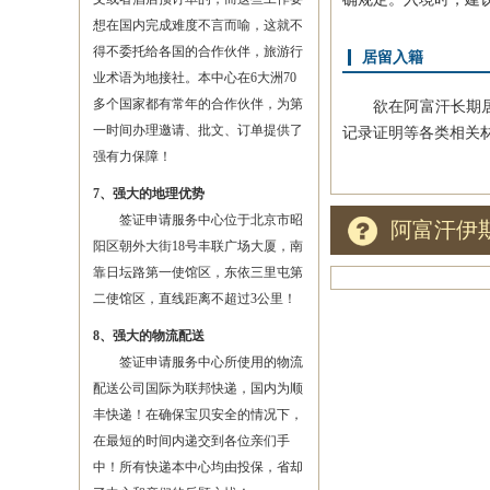
想在国内完成难度不言而喻，这就不
得不委托给各国的合作伙伴，旅游行
居留入籍
业术语为地接社。本中心在6大洲70
多个国家都有常年的合作伙伴，为第
欲在阿富汗长期居留
一时间办理邀请、批文、订单提供了
记录证明等各类相关
强有力保障！
7、强大的地理优势
签证申请服务中心位于北京市昭
阿富汗伊
阳区朝外大街18号丰联广场大厦，南
靠日坛路第一使馆区，东依三里屯第
二使馆区，直线距离不超过3公里！
8、强大的物流配送
签证申请服务中心所使用的物流
配送公司国际为联邦快递，国内为顺
丰快递！在确保宝贝安全的情况下，
在最短的时间内递交到各位亲们手
中！所有快递本中心均由投保，省却