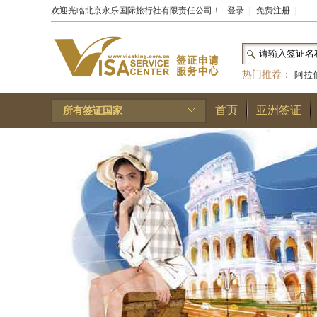
欢迎光临北京永乐国际旅行社有限责任公司！
登录
|
免费注册
|
热门推荐：
阿拉
和国
|
布基纳法索
首页
亚洲签证
所有签证国家
林王国
|
安道尔公