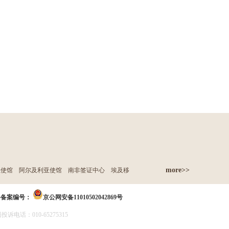
more>>
亚使馆
阿尔及利亚使馆
南非签证中心
埃及移
络备案编号：
京公网安备11010502042869号
诉电话：010-65275315