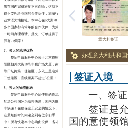
想在国内完成难度不言而喻，这就不
得不委托给各国的合作伙伴，旅游行
业术语为地接社。本中心在6大洲70
多个国家都有常年的合作伙伴，为第
一时间办理邀请、批文、订单提供了
意大利签证
强有力保障！
7、强大的地理优势
办理意大利共和国
签证申请服务中心位于北京市昭
阳区朝外大街18号丰联广场大厦，南
靠日坛路第一使馆区，东依三里屯第
签证入境
二使馆区，直线距离不超过3公里！
8、强大的物流配送
一、签证
签证申请服务中心所使用的物流
配送公司国际为联邦快递，国内为顺
签证是允许
丰快递！在确保宝贝安全的情况下，
在最短的时间内递交到各位亲们手
国的意使领
中！所有快递本中心均由投保，省却