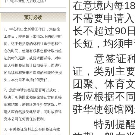
了中心和亲们的后顾之忧！
在意境内每1
不需要申请入
预订必读
长不超过90
1、中心列出之所需工作日，为使馆
工作日，即使馆正常情况下的处理时
长短，均须申
间。这不包括您的材料往返于您和中
心的时间。使馆有权将您预计取出签
意签证种类
证的时间延期，或要求面试等。对申
请人根据签证预计日期提示，而进行
证，类别主
的后续旅程安排所造成的可能经济损
失，本公司不承担任何责任。
团聚、体育
2、您所申请的签证是否可以成功，
者应根据不
取决于相关国家领使馆签证官的直接
审核结果；若最终发生拒签状况，申
驻华使领馆网
请人应自然接受此结果，同时放弃追
究本公司任何责任的权利。
特别提醒：
3、有关签证资料上公布的签证有效