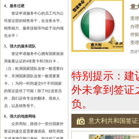
4、服务过硬
意
签证申请服务中心的员工均为公
受理
司签证部的销售骨干，在业务水平、
办理
销售能力、服务技能等均处于业内领
停留
先水平！
受理
5、强大的服务团队
您
签证申请服务中心拥有国家旅游
局备案认证的4张黄卡和2张白卡，
（注：欧洲国家团队送签一般需要白
特别提示：建
卡，非洲国家团队送签一般需要黄
卡。）为同一时间递交6个不同国家
外未拿到签证
的签证提供了可能！除了6位送签员
外，我们还有专业的翻译、填表人
负。
员，以及销售骨干。
6、强大的地接网络
意大利共和国签证
众所周知，除很小一部分国家外
签证的递交是需要邀请函、移民局批
文或者酒店预订单的，而这些工作要