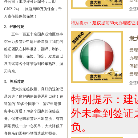
受理
任公司（出境许可证编号：L-BJ-
GJ02124），旅游局80万质保金，千
您
万责任险保额保障！
特别提示：建议提前30天办理签
2、经验过硬
五年一百五十余国家或地区领事
意
馆三万多签证申请经验造就了我们的
签证团队在材料准备、翻译、制作、
受理
预约、缴费、保险、预定、发邀请以
办理
及面试等各个环节做到轻车熟路、游
停留
刃有余。
受理
3、关系过硬
您
庞大的送签数量、良好的送签记
特别提示：建
录营造了良好的使馆关系和口碑！在
送签的150多个国家中，签证申请服
外未拿到签证
务中心开通了70余个国家的保签业
务。保签意味着签证不出签所，有前
负。
期消费统一由中心买单，大大降低了
各位亲们因被拒签而造成的损失。