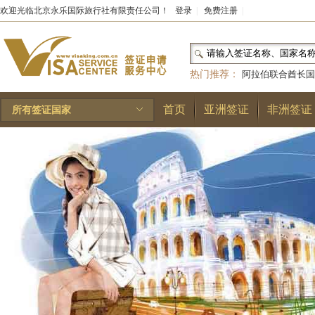
欢迎光临北京永乐国际旅行社有限责任公司！
登录
|
免费注册
|
热门推荐：
阿拉伯联合酋长国
和国
|
布基纳法索
|
巴勒斯坦
首页
亚洲签证
非洲签证
所有签证国家
林王国
|
安道尔公国
|