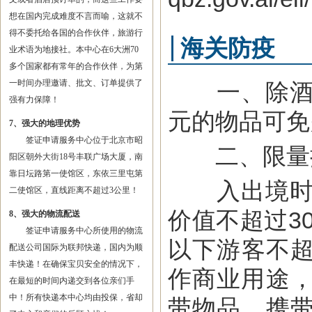
想在国内完成难度不言而喻，这就不
得不委托给各国的合作伙伴，旅游行
海关防疫
业术语为地接社。本中心在6大洲70
多个国家都有常年的合作伙伴，为第
一时间办理邀请、批文、订单提供了
一、除酒类
强有力保障！
元的物品可免
7、强大的地理优势
签证申请服务中心位于北京市昭
二、限量携
阳区朝外大街18号丰联广场大厦，南
靠日坛路第一使馆区，东依三里屯第
入出境时，
二使馆区，直线距离不超过3公里！
价值不超过3
8、强大的物流配送
签证申请服务中心所使用的物流
以下游客不超
配送公司国际为联邦快递，国内为顺
丰快递！在确保宝贝安全的情况下，
作商业用途
在最短的时间内递交到各位亲们手
中！所有快递本中心均由投保，省却
带物品。携