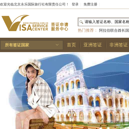
欢迎光临北京永乐国际旅行社有限责任公司！
登录
|
免费注册
|
热门推荐：
阿拉伯联合酋长国
和国
|
布基纳法索
|
巴勒斯坦
首页
亚洲签证
非洲签证
所有签证国家
林王国
|
安道尔公国
|