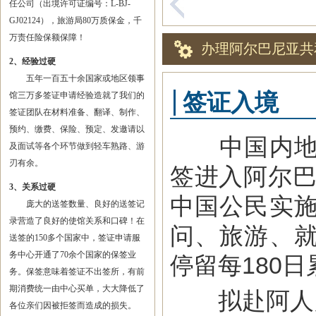
任公司（出境许可证编号：L-BJ-
GJ02124），旅游局80万质保金，千
万责任险保额保障！
办理阿尔巴尼亚共
2、经验过硬
五年一百五十余国家或地区领事
签证入境
馆三万多签证申请经验造就了我们的
签证团队在材料准备、翻译、制作、
预约、缴费、保险、预定、发邀请以
中国内地居
及面试等各个环节做到轻车熟路、游
刃有余。
签进入阿尔巴
3、关系过硬
中国公民实
庞大的送签数量、良好的送签记
录营造了良好的使馆关系和口碑！在
问、旅游、
送签的150多个国家中，签证申请服
务中心开通了70余个国家的保签业
停留每180
务。保签意味着签证不出签所，有前
期消费统一由中心买单，大大降低了
拟赴阿人员
各位亲们因被拒签而造成的损失。