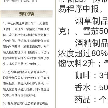
了中心和亲们的后顾之忧！
易程序申报。
预订必读
烟草制品：普
1、中心列出之所需工作日，为使馆
克）、雪茄5
工作日，即使馆正常情况下的处理时
间。这不包括您的材料往返于您和中
酒精制品：
心的时间。使馆有权将您预计取出签
证的时间延期，或要求面试等。对申
浓度超过80
请人根据签证预计日期提示，而进行
的后续旅程安排所造成的可能经济损
馏饮料2升；
失，本公司不承担任何责任。
2、您所申请的签证是否可以成功，
咖啡：3
取决于相关国家领使馆签证官的直接
审核结果；若最终发生拒签状况，申
香水：50克
请人应自然接受此结果，同时放弃追
究本公司任何责任的权利。
药品：个人
3、有关签证资料上公布的签证有效