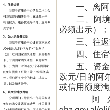
一、离阿时
4、服务过硬
签证申请服务中心的员工均为公
二、阿境内
司签证部的销售骨干，在业务水平、
销售能力、服务技能等均处于业内领
必须出示）；
先水平！
5、强大的服务团队
三、往返
签证申请服务中心拥有国家旅游
局备案认证的4张黄卡和2张白卡，
四、住宿
（注：欧洲国家团队送签一般需要白
卡，非洲国家团队送签一般需要黄
五、资金证明
卡。）为同一时间递交6个不同国家
的签证提供了可能！除了6位送签员
欧元/日的阿
外，我们还有专业的翻译、填表人
员，以及销售骨干。
或信用额度满
6、强大的地接网络
阿尔
众所周知，除很小一部分国家外
签证的递交是需要邀请函、移民局批
qbz.gov.al/e
文或者酒店预订单的，而这些工作要