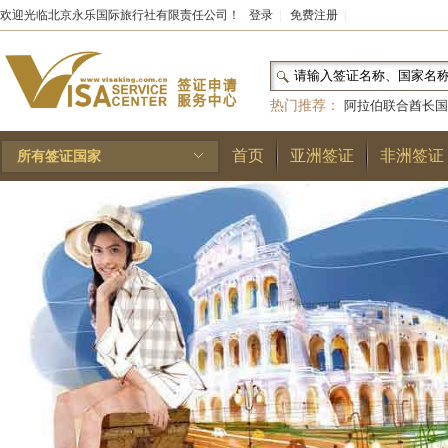
欢迎光临北京永乐国际旅行社有限责任公司！
登录
|
免费注册
|
热门推荐：
阿拉伯联合酋长国
和国
|
布基纳法索
|
巴勒斯坦
首页
亚洲签证
非洲签证
所有签证国家
林王国
|
安道尔公国
|