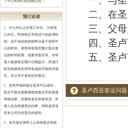
一、与圣卢
了中心和亲们的后顾之忧！
二、在圣卢
预订必读
三、父母是
1、中心列出之所需工作日，为使馆
工作日，即使馆正常情况下的处理时
四、圣卢西
间。这不包括您的材料往返于您和中
心的时间。使馆有权将您预计取出签
五、圣卢西
证的时间延期，或要求面试等。对申
请人根据签证预计日期提示，而进行
的后续旅程安排所造成的可能经济损
失，本公司不承担任何责任。
2、您所申请的签证是否可以成功，
圣卢西亚签证问题
取决于相关国家领使馆签证官的直接
审核结果；若最终发生拒签状况，申
请人应自然接受此结果，同时放弃追
究本公司任何责任的权利。
3、有关签证资料上公布的签证有效