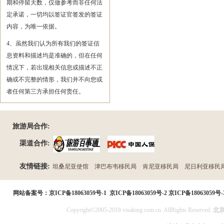
期和停留天数，仅做参考而非任何法
定承诺，一切均以签证官签发的签证
内容，为唯一依据。
4、虽然我们认为所有我们的签证信
息资料和描述均是准确的，但在任何
情况下，若出现相关信息或描述不正
确或不完整的情形，我们并不向您或
者任何第三方承担任何责任。
旅游局合作:
渠道合作:
友情链接:
坦桑尼亚使馆
津巴布韦移民局
肯尼亚移民局
尼日利亚移民
民局
网站备案号：
京ICP备18063059号-1
京ICP备18063059号-2
京ICP备18063059号-
Copyright©2005-2018 visaking.com.cn. AllRights Reserved.
北