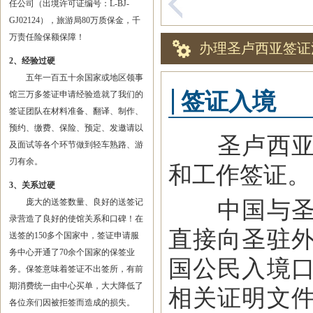
任公司（出境许可证编号：L-BJ-
GJ02124），旅游局80万质保金，千
万责任险保额保障！
办理圣卢西亚签证
2、经验过硬
五年一百五十余国家或地区领事
签证入境
馆三万多签证申请经验造就了我们的
签证团队在材料准备、翻译、制作、
预约、缴费、保险、预定、发邀请以
圣卢西亚签
及面试等各个环节做到轻车熟路、游
刃有余。
和工作签证。
3、关系过硬
中国与圣卢
庞大的送签数量、良好的送签记
录营造了良好的使馆关系和口碑！在
直接向圣驻
送签的150多个国家中，签证申请服
务中心开通了70余个国家的保签业
国公民入境
务。保签意味着签证不出签所，有前
期消费统一由中心买单，大大降低了
相关证明文
各位亲们因被拒签而造成的损失。