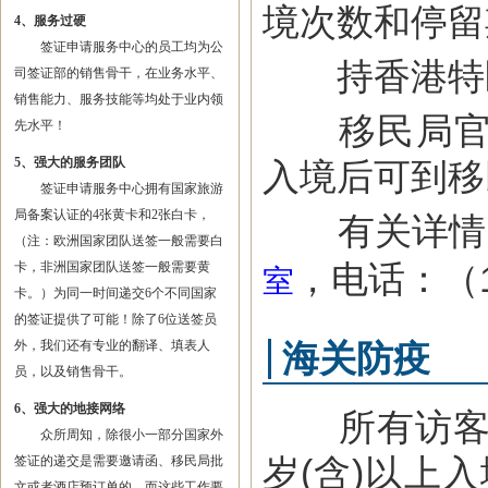
境次数和停留
4、服务过硬
签证申请服务中心的员工均为公
持香港特区
司签证部的销售骨干，在业务水平、
销售能力、服务技能等均处于业内领
移民局官员
先水平！
5、强大的服务团队
入境后可到移
签证申请服务中心拥有国家旅游
局备案认证的4张黄卡和2张白卡，
有关详情
（注：欧洲国家团队送签一般需要白
，电话：（1-7
卡，非洲国家团队送签一般需要黄
室
卡。）为同一时间递交6个不同国家
的签证提供了可能！除了6位送签员
外，我们还有专业的翻译、填表人
海关防疫
员，以及销售骨干。
6、强大的地接网络
所有访客须
众所周知，除很小一部分国家外
岁(含)以上
签证的递交是需要邀请函、移民局批
文或者酒店预订单的，而这些工作要