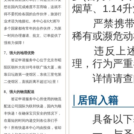
烟草、1.1
想在国内完成难度不言而喻，这就不
得不委托给各国的合作伙伴，旅游行
严禁携带毒
业术语为地接社。本中心在6大洲70
多个国家都有常年的合作伙伴，为第
稀有或濒危动
一时间办理邀请、批文、订单提供了
强有力保障！
违反上述规
7、强大的地理优势
理，行为严重
签证申请服务中心位于北京市昭
阳区朝外大街18号丰联广场大厦，南
靠日坛路第一使馆区，东依三里屯第
详情请查
二使馆区，直线距离不超过3公里！
8、强大的物流配送
居留入籍
签证申请服务中心所使用的物流
配送公司国际为联邦快递，国内为顺
丰快递！在确保宝贝安全的情况下，
具备以下基
在最短的时间内递交到各位亲们手
中！所有快递本中心均由投保，省却