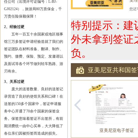
受理
任公司（出境许可证编号：L-BJ-
GJ02124），旅游局80万质保金，千
您
万责任险保额保障！
特别提示：建
2、经验过硬
五年一百五十余国家或地区领事
外未拿到签证
馆三万多签证申请经验造就了我们的
签证团队在材料准备、翻译、制作、
负。
预约、缴费、保险、预定、发邀请以
及面试等各个环节做到轻车熟路、游
亚美尼亚共和国签
刃有余。
3、关系过硬
庞大的送签数量、良好的送签记
录营造了良好的使馆关系和口碑！在
送签的150多个国家中，签证申请服
务中心开通了70余个国家的保签业
务。保签意味着签证不出签所，有前
期消费统一由中心买单，大大降低了
亚美尼亚电子签证
各位亲们因被拒签而造成的损失。