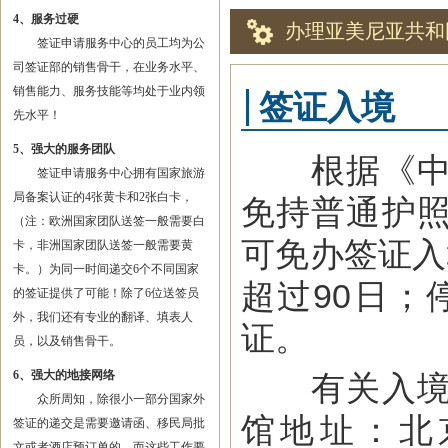
4、服务过硬
办理亚美尼亚共和
签证申请服务中心的员工均为公
司签证部的销售骨干，在业务水平、
销售能力、服务技能等均处于业内领
签证入境
先水平！
5、强大的服务团队
根据《中华
签证申请服务中心拥有国家旅游
局备案认证的4张黄卡和2张白卡，
免持普通护
（注：欧洲国家团队送签一般需要白
可免办签证入
卡，非洲国家团队送签一般需要黄
卡。）为同一时间递交6个不同国家
超过90日；
的签证提供了可能！除了6位送签员
外，我们还有专业的翻译、填表人
证。
员，以及销售骨干。
6、强大的地接网络
有关入境亚
众所周知，除很小一部分国家外
馆地址：北京
签证的递交是需要邀请函、移民局批
文或者酒店预订单的，而这些工作要