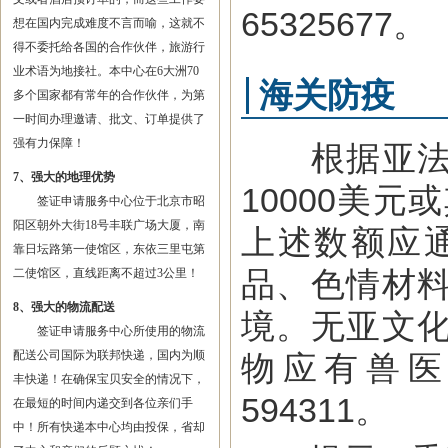
65325677。
想在国内完成难度不言而喻，这就不
得不委托给各国的合作伙伴，旅游行
业术语为地接社。本中心在6大洲70
海关防疫
多个国家都有常年的合作伙伴，为第
一时间办理邀请、批文、订单提供了
强有力保障！
根据亚法律
7、强大的地理优势
10000美
签证申请服务中心位于北京市昭
阳区朝外大街18号丰联广场大厦，南
上述数额应
靠日坛路第一使馆区，东依三里屯第
品、色情材
二使馆区，直线距离不超过3公里！
8、强大的物流配送
境。无亚文
签证申请服务中心所使用的物流
配送公司国际为联邦快递，国内为顺
物应有兽医卫
丰快递！在确保宝贝安全的情况下，
594311。
在最短的时间内递交到各位亲们手
中！所有快递本中心均由投保，省却