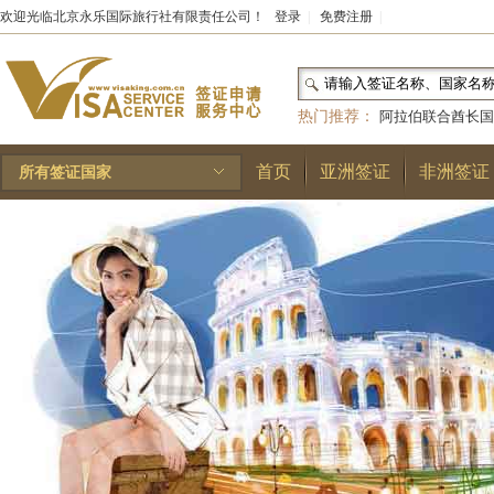
欢迎光临北京永乐国际旅行社有限责任公司！
登录
|
免费注册
|
热门推荐：
阿拉伯联合酋长国
和国
|
布基纳法索
|
巴勒斯坦
首页
亚洲签证
非洲签证
所有签证国家
林王国
|
安道尔公国
|