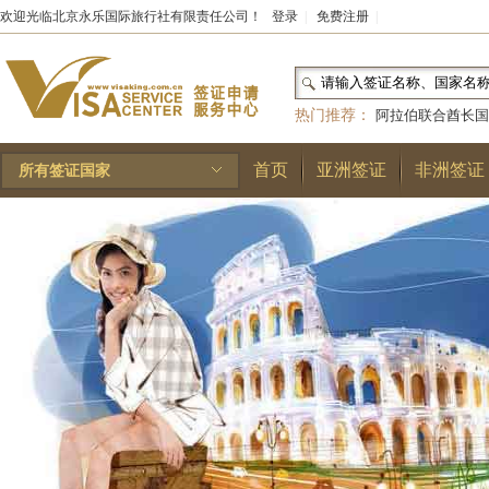
欢迎光临北京永乐国际旅行社有限责任公司！
登录
|
免费注册
|
热门推荐：
阿拉伯联合酋长国
和国
|
布基纳法索
|
巴勒斯坦
首页
亚洲签证
非洲签证
所有签证国家
林王国
|
安道尔公国
|