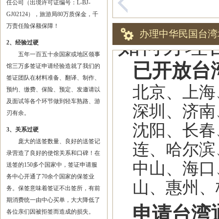
任公司（出境许可证编号：L-BJ-
GJ02124），旅游局80万质保金，千
万责任险保额保障！
办理中华民国台湾
如何办理
2、经验过硬
五年一百五十余国家或地区领事
已开放台
馆三万多签证申请经验造就了我们的
签证团队在材料准备、翻译、制作、
北京、上海
预约、缴费、保险、预定、发邀请以
及面试等各个环节做到轻车熟路、游
深圳、济南
刃有余。
沈阳、长春
3、关系过硬
庞大的送签数量、良好的送签记
连、哈尔滨
录营造了良好的使馆关系和口碑！在
中山、海口
送签的150多个国家中，签证申请服
务中心开通了70余个国家的保签业
山、惠州、
务。保签意味着签证不出签所，有前
期消费统一由中心买单，大大降低了
申请台湾
各位亲们因被拒签而造成的损失。