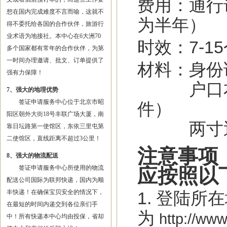
费用：通行证
想在国内完成难度不言而喻，这就不
为半年）
得不委托给各国的合作伙伴，旅游行
业术语为地接社。本中心在6大洲70
时效：7-1
多个国家都有常年的合作伙伴，为第
一时间办理邀请、批文、订单提供了
材料：身份
强有力保障！
户口本原
7、强大的地理优势
签证申请服务中心位于北京市昭
件）
阳区朝外大街18号丰联广场大厦，南
两寸近期
靠日坛路第一使馆区，东依三里屯第
二使馆区，直线距离不超过3公里！
注意事项
8、强大的物流配送
签证申请服务中心所使用的物流
应按照以
配送公司国际为联邦快递，国内为顺
丰快递！在确保宝贝安全的情况下，
1. 登陆
在最短的时间内递交到各位亲们手
为
http://www.
中！所有快递本中心均由投保，省却