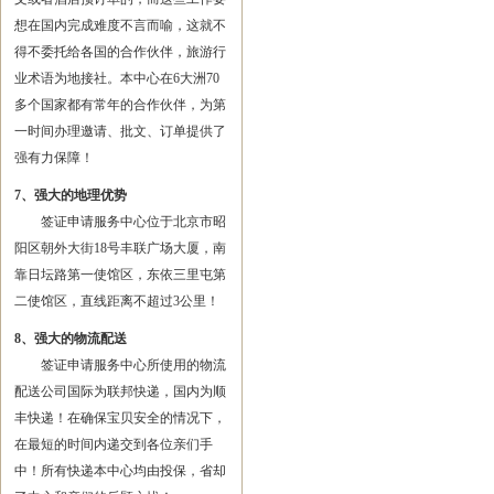
想在国内完成难度不言而喻，这就不
得不委托给各国的合作伙伴，旅游行
业术语为地接社。本中心在6大洲70
多个国家都有常年的合作伙伴，为第
一时间办理邀请、批文、订单提供了
强有力保障！
7、强大的地理优势
签证申请服务中心位于北京市昭
阳区朝外大街18号丰联广场大厦，南
靠日坛路第一使馆区，东依三里屯第
二使馆区，直线距离不超过3公里！
8、强大的物流配送
签证申请服务中心所使用的物流
配送公司国际为联邦快递，国内为顺
丰快递！在确保宝贝安全的情况下，
在最短的时间内递交到各位亲们手
中！所有快递本中心均由投保，省却