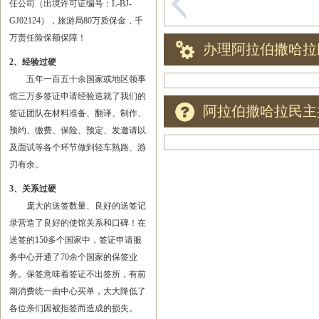
任公司（出境许可证编号：L-BJ-
GJ02124），旅游局80万质保金，千
万责任险保额保障！
办理阿拉伯撒哈拉
2、经验过硬
五年一百五十余国家或地区领事
馆三万多签证申请经验造就了我们的
阿拉伯撒哈拉民主
签证团队在材料准备、翻译、制作、
预约、缴费、保险、预定、发邀请以
及面试等各个环节做到轻车熟路、游
刃有余。
3、关系过硬
庞大的送签数量、良好的送签记
录营造了良好的使馆关系和口碑！在
送签的150多个国家中，签证申请服
务中心开通了70余个国家的保签业
务。保签意味着签证不出签所，有前
期消费统一由中心买单，大大降低了
各位亲们因被拒签而造成的损失。