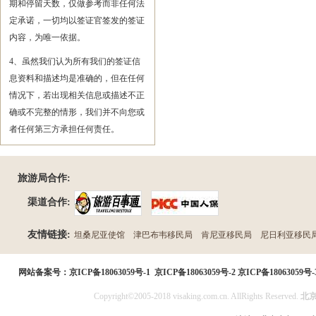
期和停留天数，仅做参考而非任何法
定承诺，一切均以签证官签发的签证
内容，为唯一依据。
4、虽然我们认为所有我们的签证信
息资料和描述均是准确的，但在任何
情况下，若出现相关信息或描述不正
确或不完整的情形，我们并不向您或
者任何第三方承担任何责任。
旅游局合作:
渠道合作:
友情链接:
坦桑尼亚使馆
津巴布韦移民局
肯尼亚移民局
尼日利亚移民
民局
网站备案号：
京ICP备18063059号-1
京ICP备18063059号-2
京ICP备18063059号-
Copyright©2005-2018 visaking.com.cn. AllRights Reserved.
北