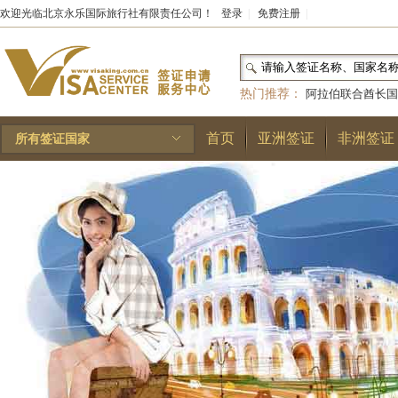
欢迎光临北京永乐国际旅行社有限责任公司！
登录
|
免费注册
|
热门推荐：
阿拉伯联合酋长国
和国
|
布基纳法索
|
巴勒斯坦
首页
亚洲签证
非洲签证
所有签证国家
林王国
|
安道尔公国
|