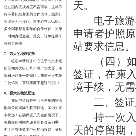
天。
想在国内完成难度不言而喻，这就不
得不委托给各国的合作伙伴，旅游行
电子旅游签所
业术语为地接社。本中心在6大洲70
多个国家都有常年的合作伙伴，为第
申请者护照原
一时间办理邀请、批文、订单提供了
站要求信息。
强有力保障！
7、强大的地理优势
（四）如赴
签证申请服务中心位于北京市昭
阳区朝外大街18号丰联广场大厦，南
签证，在柬
靠日坛路第一使馆区，东依三里屯第
二使馆区，直线距离不超过3公里！
境手续，无需
8、强大的物流配送
二、签证
签证申请服务中心所使用的物流
配送公司国际为联邦快递，国内为顺
持一次入境
丰快递！在确保宝贝安全的情况下，
在最短的时间内递交到各位亲们手
天的停留期，
中！所有快递本中心均由投保，省却