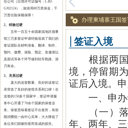
任公司（出境许可证编号：L-BJ-
GJ02124），旅游局80万质保金，千
万责任险保额保障！
办理柬埔寨王国签
2、经验过硬
五年一百五十余国家或地区领事
签证入境
馆三万多签证申请经验造就了我们的
签证团队在材料准备、翻译、制作、
预约、缴费、保险、预定、发邀请以
根据两国协
及面试等各个环节做到轻车熟路、游
刃有余。
境，停留期为
3、关系过硬
证后入境。申
庞大的送签数量、良好的送签记
录营造了良好的使馆关系和口碑！在
一、申办
送签的150多个国家中，签证申请服
务中心开通了70余个国家的保签业
（一）落地
务。保签意味着签证不出签所，有前
期消费统一由中心买单，大大降低了
年、两年、三
各位亲们因被拒签而造成的损失。