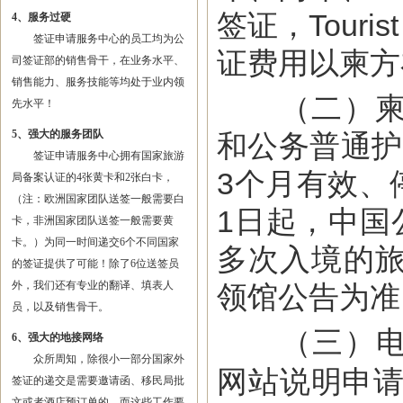
签证，Touris
4、服务过硬
签证申请服务中心的员工均为公
证费用以柬方
司签证部的销售骨干，在业务水平、
销售能力、服务技能等均处于业内领
（二）柬埔
先水平！
5、强大的服务团队
和公务普通护
签证申请服务中心拥有国家旅游
3个月有效、
局备案认证的4张黄卡和2张白卡，
（注：欧洲国家团队送签一般需要白
1日起，中国
卡，非洲国家团队送签一般需要黄
卡。）为同一时间递交6个不同国家
多次入境的
的签证提供了可能！除了6位送签员
外，我们还有专业的翻译、填表人
领馆公告为准
员，以及销售骨干。
（三）电子
6、强大的地接网络
众所周知，除很小一部分国家外
网站说明申请
签证的递交是需要邀请函、移民局批
文或者酒店预订单的，而这些工作要