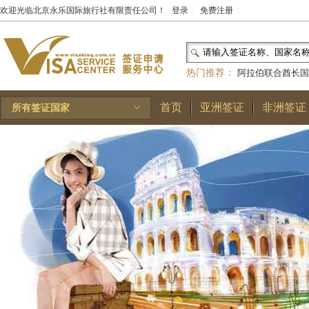
欢迎光临北京永乐国际旅行社有限责任公司！
登录
|
免费注册
|
热门推荐：
阿拉伯联合酋长国
和国
|
布基纳法索
|
巴勒斯坦
首页
亚洲签证
非洲签证
所有签证国家
林王国
|
安道尔公国
|