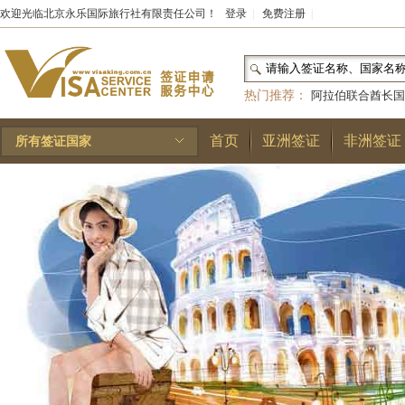
欢迎光临北京永乐国际旅行社有限责任公司！
登录
|
免费注册
|
热门推荐：
阿拉伯联合酋长国
和国
|
布基纳法索
|
巴勒斯坦
首页
亚洲签证
非洲签证
所有签证国家
林王国
|
安道尔公国
|