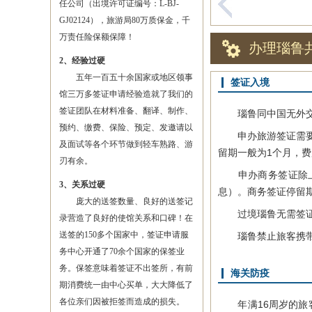
任公司（出境许可证编号：L-BJ-
GJ02124），旅游局80万质保金，千
万责任险保额保障！
办理瑙鲁
2、经验过硬
五年一百五十余国家或地区领事
签证入境
馆三万多签证申请经验造就了我们的
签证团队在材料准备、翻译、制作、
瑙鲁同中国无外交关
预约、缴费、保险、预定、发邀请以
申办旅游签证需要签
及面试等各个环节做到轻车熟路、游
留期一般为1个月，费
刃有余。
申办商务签证除上述
3、关系过硬
息）。商务签证停留期
庞大的送签数量、良好的送签记
过境瑙鲁无需签证，
录营造了良好的使馆关系和口碑！在
送签的150多个国家中，签证申请服
瑙鲁禁止旅客携带武
务中心开通了70余个国家的保签业
务。保签意味着签证不出签所，有前
海关防疫
期消费统一由中心买单，大大降低了
各位亲们因被拒签而造成的损失。
年满16周岁的旅客可