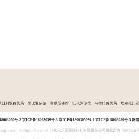
尼日利亚移民局
赞比亚使馆
突尼斯使馆
以色列使馆
马拉维移民局
埃塞俄比
8063059号-2
京ICP备18063059号-3
京ICP备18063059号-4
京ICP备18063059号-5
网
ing.com.cn. AllRights Reserved.
北京永乐国际旅行社有限责任公司版权所有
国家旅游局投