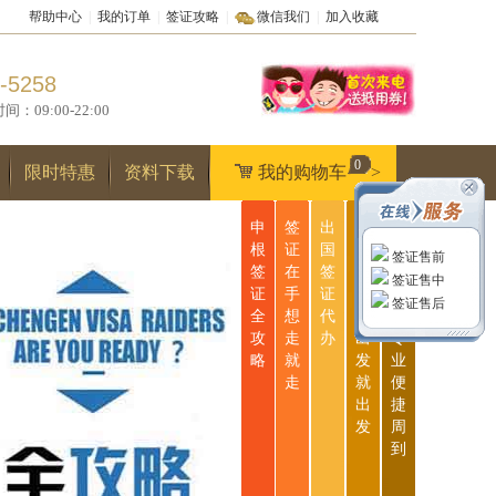
帮助中心
|
我的订单
|
签证攻略
|
微信我们
|
加入收藏
-5258
9:00-22:00
0
限时特惠
资料下载
我的购物车
>
申
签
出
无
一
根
证
国
忧
站
签证售前
签
在
签
签
式
签证售中
证
手
证
证
服
签证售后
全
想
代
说
务
攻
走
办
出
专
略
就
发
业
走
就
便
出
捷
发
周
到