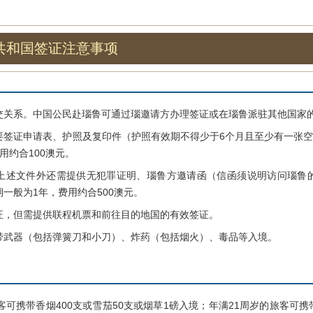
共和国签证注意事项
系。中国公民赴瑙鲁可通过瑙邀请方办理签证或在瑙鲁派驻其他国家
证申请表、护照及复印件（护照有效期不得少于6个月且至少有一张空
用约合100澳元。
文件外还需提供无犯罪证明、瑙鲁方邀请函（信函须说明访问瑙鲁的
一般为1年，费用约合500澳元。
但需提供联程机票和前往目的地国的有效签证。
器（包括弹簧刀和小刀）、炸药（包括烟火）、毒品等入境。
携带香烟400支或雪茄50支或烟草1磅入境；年满21周岁的旅客可携带