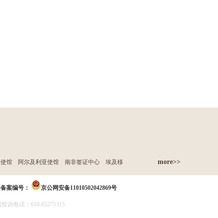
more>>
亚使馆
阿尔及利亚使馆
南非签证中心
埃及移
络备案编号：
京公网安备11010502042869号
诉电话：010-65275315