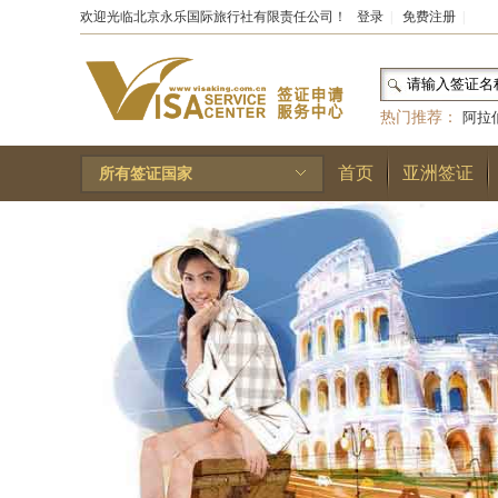
欢迎光临北京永乐国际旅行社有限责任公司！
登录
|
免费注册
|
热门推荐：
阿拉
和国
|
布基纳法索
首页
亚洲签证
所有签证国家
林王国
|
安道尔公