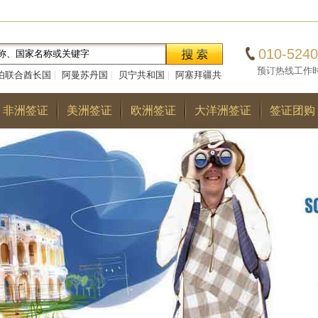
010-5240
预订热线工作时间：0
伯联合酋长国
|
阿曼苏丹国
|
贝宁共和国
|
阿塞拜疆共
|
巴勒斯坦国
|
阿尔巴尼亚共和国
|
多哥共和国
|
巴
非洲签证
美洲签证
欧洲签证
大洋洲签证
签证团购
国
|