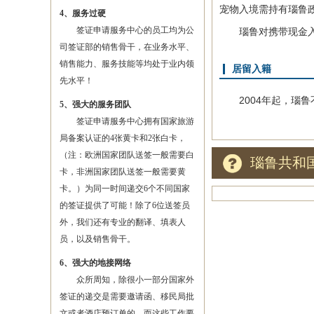
宠物入境需持有瑙鲁
4、服务过硬
签证申请服务中心的员工均为公
瑙鲁对携带现金入境
司签证部的销售骨干，在业务水平、
销售能力、服务技能等均处于业内领
居留入籍
先水平！
2004年起，瑙鲁
5、强大的服务团队
签证申请服务中心拥有国家旅游
局备案认证的4张黄卡和2张白卡，
（注：欧洲国家团队送签一般需要白
瑙鲁共和
卡，非洲国家团队送签一般需要黄
卡。）为同一时间递交6个不同国家
的签证提供了可能！除了6位送签员
外，我们还有专业的翻译、填表人
员，以及销售骨干。
6、强大的地接网络
众所周知，除很小一部分国家外
签证的递交是需要邀请函、移民局批
文或者酒店预订单的，而这些工作要