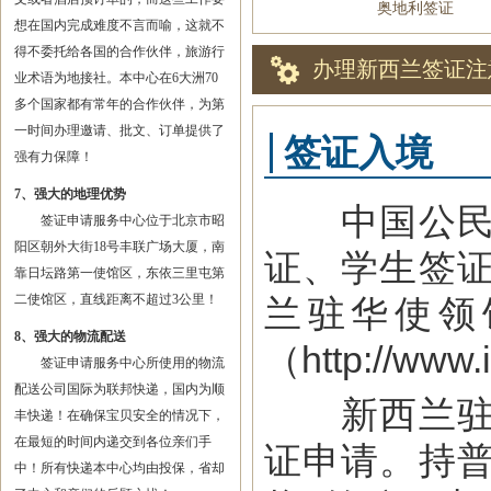
奥地利签证
想在国内完成难度不言而喻，这就不
得不委托给各国的合作伙伴，旅游行
办理新西兰签证注
业术语为地接社。本中心在6大洲70
多个国家都有常年的合作伙伴，为第
一时间办理邀请、批文、订单提供了
签证入境
强有力保障！
7、强大的地理优势
中国公民赴
签证申请服务中心位于北京市昭
阳区朝外大街18号丰联广场大厦，南
证、学生签
靠日坛路第一使馆区，东依三里屯第
二使馆区，直线距离不超过3公里！
兰驻华使领
8、强大的物流配送
（http://www.
签证申请服务中心所使用的物流
配送公司国际为联邦快递，国内为顺
新西兰驻华
丰快递！在确保宝贝安全的情况下，
在最短的时间内递交到各位亲们手
证申请。持
中！所有快递本中心均由投保，省却