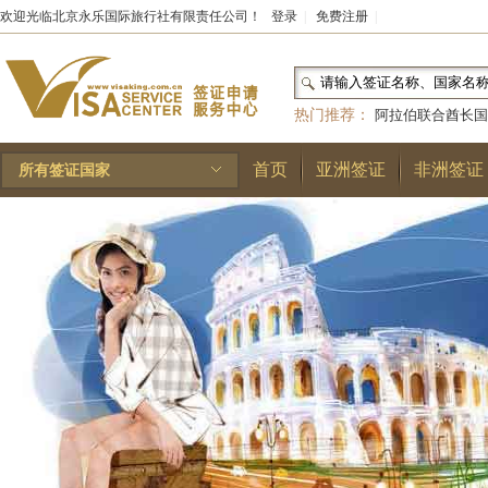
欢迎光临北京永乐国际旅行社有限责任公司！
登录
|
免费注册
|
热门推荐：
阿拉伯联合酋长国
和国
|
布基纳法索
|
巴勒斯坦
首页
亚洲签证
非洲签证
所有签证国家
林王国
|
安道尔公国
|