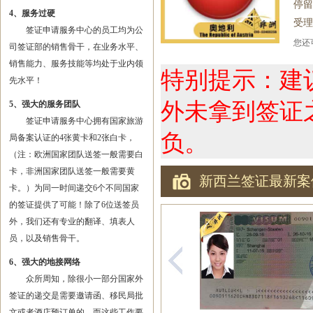
停留
4、服务过硬
受理
签证申请服务中心的员工均为公
您
司签证部的销售骨干，在业务水平、
销售能力、服务技能等均处于业内领
特别提示：建
先水平！
外未拿到签证
5、强大的服务团队
签证申请服务中心拥有国家旅游
负。
局备案认证的4张黄卡和2张白卡，
（注：欧洲国家团队送签一般需要白
卡，非洲国家团队送签一般需要黄
新西兰签证最新案
卡。）为同一时间递交6个不同国家
的签证提供了可能！除了6位送签员
外，我们还有专业的翻译、填表人
员，以及销售骨干。
6、强大的地接网络
众所周知，除很小一部分国家外
签证的递交是需要邀请函、移民局批
文或者酒店预订单的，而这些工作要