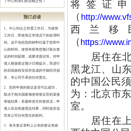
将签证
了中心和亲们的后顾之忧！
（
http://www.v
预订必读
西兰移
1、中心列出之所需工作日，为使馆
工作日，即使馆正常情况下的处理时
（
https://www.
间。这不包括您的材料往返于您和中
心的时间。使馆有权将您预计取出签
居住在北京
证的时间延期，或要求面试等。对申
请人根据签证预计日期提示，而进行
黑龙江、山
的后续旅程安排所造成的可能经济损
失，本公司不承担任何责任。
的中国公民须
2、您所申请的签证是否可以成功，
为：北京市东
取决于相关国家领使馆签证官的直接
审核结果；若最终发生拒签状况，申
室。
请人应自然接受此结果，同时放弃追
究本公司任何责任的权利。
居住在上海
3、有关签证资料上公布的签证有效