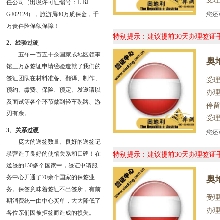
受理
任公司（出境许可证编号：L-BJ-
GJ02124），旅游局80万质保金，千
您
万责任险保额保障！
特别提示：建议提前30天办理签
2、经验过硬
五年一百五十余国家或地区领事
奥
馆三万多签证申请经验造就了我们的
签证团队在材料准备、翻译、制作、
受理
预约、缴费、保险、预定、发邀请以
办理
及面试等各个环节做到轻车熟路、游
停留
刃有余。
受理
3、关系过硬
您
庞大的送签数量、良好的送签记
录营造了良好的使馆关系和口碑！在
特别提示：建议提前30天办理签
送签的150多个国家中，签证申请服
务中心开通了70余个国家的保签业
奥
务。保签意味着签证不出签所，有前
受理
期消费统一由中心买单，大大降低了
办理
各位亲们因被拒签而造成的损失。