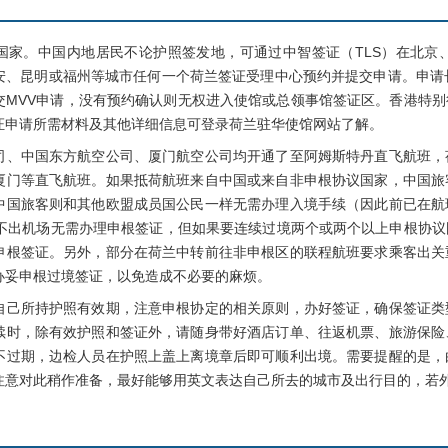
。中国内地居民不论护照签发地，可通过中智签证（TLS）在北京
安、昆明或福州等城市任何一个荷兰签证受理中心预约并提交申请。申请
交MVV申请，没有预约确认则无权进入使馆或总领事馆签证区。香港特
证申请所需材料及其他详细信息可登录荷兰驻华使馆网站了解。
中国东方航空公司、厦门航空公司均开通了至阿姆斯特丹直飞航班，
厦门等直飞航班。如果抵荷航班来自中国或来自非申根协议国家，中国旅
中国旅客则和其他欧盟成员国公民一样无需办理入境手续（因此前已在航
内不出机场无需办理申根签证，但如果要连续过境两个或两个以上申根协
申根签证。另外，部分在荷兰中转前往非申根区的联程航班要求乘客出关
办妥申根过境签证，以免造成不必要的麻烦。
所持护照有效期，注意申根协定的相关原则，办好签证，确保签证类
续时，除有效护照和签证外，请随身带好酒店订单、往返机票、旅游保险
不过期，边检人员在护照上盖上离境章后即可顺利出境。需要提醒的是，
注意对此稍作准备，最好能够用英文表达自己所去的城市及出行目的，若