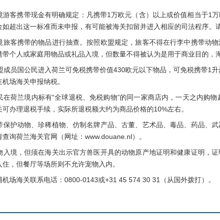
客携带现金有明确规定：凡携带1万欧元（含）以上或价值相当于1万
金如超出这一标准而未申报，有可能被海关扣留并进入相应的司法程序。
客携带的物品进行抽查。按照欧盟规定，旅客不得在行李中携带动物
携带个人或家庭用物品或礼品入境，但数量不得被认为是用于商业目的，
员国公民进入荷兰可免税携带价值430欧元以下物品，可免税携带1升烈酒
在机场海关申报纳税。
荷兰境内标有“全球退税、免税购物”的同一家商店内，一天之内购物超
关可办理退税手续，实际所退税额大约为商品价格的10%左右。
护动物、珍稀植物、仿制名牌产品、古董、艺术品、毒品、药品、武
询荷兰海关官网（网址：www.douane.nl）。
境，但须在海关出示官方兽医开具的动物原产地证明和健康证明，证
入住，但餐厅等场所则不允许宠物入内。
联系电话：0800-0143或+31 45 574 30 31（从国外拨打）。