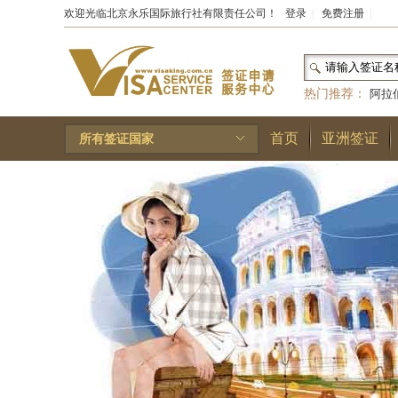
欢迎光临北京永乐国际旅行社有限责任公司！
登录
|
免费注册
|
热门推荐：
阿拉
和国
|
布基纳法索
首页
亚洲签证
所有签证国家
林王国
|
安道尔公