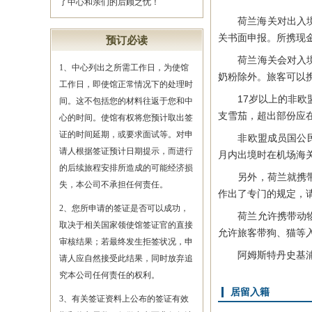
了中心和亲们的后顾之忧！
荷兰海关对出入境游
关书面申报。所携现
预订必读
荷兰海关会对入境旅
1、中心列出之所需工作日，为使馆
奶粉除外。旅客可以
工作日，即使馆正常情况下的处理时
17岁以上的非欧盟成
间。这不包括您的材料往返于您和中
支雪茄，超出部份应
心的时间。使馆有权将您预计取出签
证的时间延期，或要求面试等。对申
非欧盟成员国公民在
请人根据签证预计日期提示，而进行
月内出境时在机场海
的后续旅程安排所造成的可能经济损
另外，荷兰就携带保
失，本公司不承担任何责任。
作出了专门的规定，请查
2、您所申请的签证是否可以成功，
荷兰允许携带动物入
取决于相关国家领使馆签证官的直接
允许旅客带狗、猫等
审核结果；若最终发生拒签状况，申
阿姆斯特丹史基浦机场海关
请人应自然接受此结果，同时放弃追
究本公司任何责任的权利。
居留入籍
3、有关签证资料上公布的签证有效