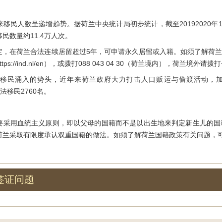
人数呈递增趋势。据荷兰中央统计局初步统计，截至20192020年12
移民数量约11.4万人次。
在荷兰合法连续居留超过5年，可申请永久居留或入籍。如须了解荷兰
://ind.nl/en），或拨打088 043 04 30（荷兰境内），荷兰境外请拨打+31
民涌入的势头，近年来荷兰政府大力打击人口贩运与偷渡活动，加大
法移民2760名。
用血统主义原则，即以父母的国籍而不是以出生地来判定新生儿的国
荷兰采取有限度承认双重国籍的做法。如须了解荷兰国籍政策有关问题，
签证问题