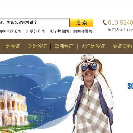
010-5240
预订热线工作时间：0
伯联合酋长国
|
阿曼苏丹国
|
贝宁共和国
|
阿塞拜疆共
|
巴勒斯坦国
|
阿尔巴尼亚共和国
|
多哥共和国
|
巴
非洲签证
美洲签证
欧洲签证
大洋洲签证
签证团购
国
|