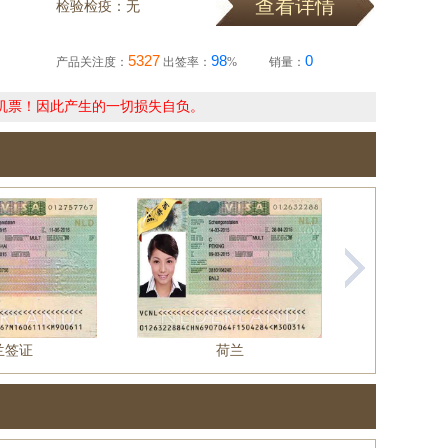
查看详情
检验检疫：无
5327
98
0
产品关注度：
出签率：
%
销量：
机票！因此产生的一切损失自负。
兰签证
荷兰