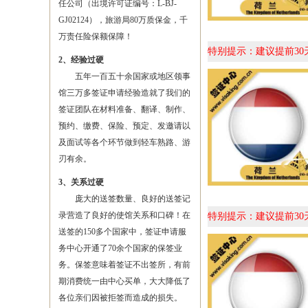
任公司（出境许可证编号：L-BJ-
GJ02124），旅游局80万质保金，千
万责任险保额保障！
特别提示：建议提前3
2、经验过硬
五年一百五十余国家或地区领事
馆三万多签证申请经验造就了我们的
签证团队在材料准备、翻译、制作、
预约、缴费、保险、预定、发邀请以
及面试等各个环节做到轻车熟路、游
刃有余。
3、关系过硬
庞大的送签数量、良好的送签记
录营造了良好的使馆关系和口碑！在
特别提示：建议提前3
送签的150多个国家中，签证申请服
务中心开通了70余个国家的保签业
务。保签意味着签证不出签所，有前
期消费统一由中心买单，大大降低了
各位亲们因被拒签而造成的损失。