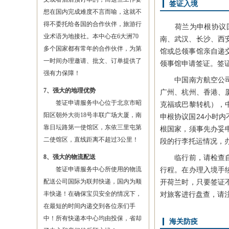
签证入境
想在国内完成难度不言而喻，这就不
得不委托给各国的合作伙伴，旅游行
荷兰为申根协议国家
业术语为地接社。本中心在6大洲70
南、武汉、长沙、西
多个国家都有常年的合作伙伴，为第
馆或总领事馆亲自递
一时间办理邀请、批文、订单提供了
领事馆申请签证。签
强有力保障！
中国南方航空公司、
7、强大的地理优势
广州、杭州、香港、
签证申请服务中心位于北京市昭
克福或巴黎转机），
阳区朝外大街18号丰联广场大厦，南
申根协议国24小时
靠日坛路第一使馆区，东依三里屯第
根国家，须事先办妥
二使馆区，直线距离不超过3公里！
段的行李托运情况，
8、强大的物流配送
临行前，请检查自己
签证申请服务中心所使用的物流
行程。在办理入境手
配送公司国际为联邦快递，国内为顺
开荷兰时，只要签证
丰快递！在确保宝贝安全的情况下，
对旅客进行盘查，请
在最短的时间内递交到各位亲们手
中！所有快递本中心均由投保，省却
海关防疫