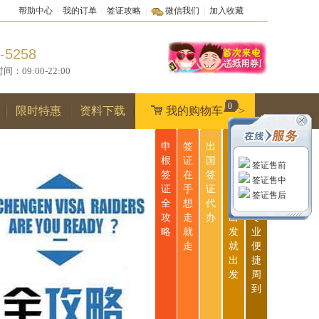
帮助中心
|
我的订单
|
签证攻略
|
微信我们
|
加入收藏
-5258
9:00-22:00
0
限时特惠
资料下载
我的购物车
>
申
签
出
无
一
根
证
国
忧
站
签证售前
签
在
签
签
式
签证售中
证
手
证
证
服
签证售后
全
想
代
说
务
攻
走
办
出
专
略
就
发
业
走
就
便
出
捷
发
周
到