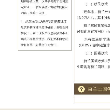
期和停留天数，仅做参考而非任何法
（一）移民政策
定承诺，一切均以签证官签发的签证
近年来，荷兰外来移民
内容，为唯一依据。
13.2万左右，其中净
4、虽然我们认为所有我们的签证信
荷兰移民政策规定，
息资料和描述均是准确的，但在任何
民归化局官方网站（https
情况下，若出现相关信息或描述不正
确或不完整的情形，我们并不向您或
为有效遏制非法移
者任何第三方承担任何责任。
（DT&V）强制遣返非
（二）国籍政策
荷兰国籍政策主要采
生即具有荷兰国籍。
荷兰王国