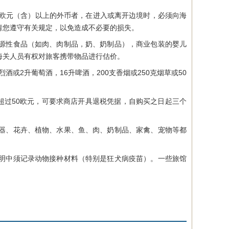
欧元（含）以上的外币者，在进入或离开边境时，必须向海
请您遵守有关规定，以免造成不必要的损失。
源性食品（如肉、肉制品，奶、奶制品），商业包装的婴儿
海关人员有权对旅客携带物品进行估价。
或2升葡萄酒，16升啤酒，200支香烟或250克烟草或50
过50欧元，可要求商店开具退税凭据，自购买之日起三个
器、花卉、植物、水果、鱼、肉、奶制品、家禽、宠物等都
明中须记录动物接种材料（特别是狂犬病疫苗）。一些旅馆