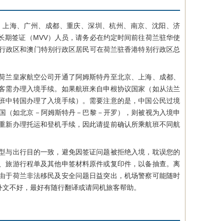
、上海、广州、成都、重庆、深圳、杭州、南京、沈阳、济
长期签证（MVV）人员，请务必在约定时间前往荷兰驻华使
别行政区和澳门特别行政区居民可在荷兰驻香港特别行政区总
荷兰皇家航空公司开通了阿姆斯特丹至北京、上海、成都、
客需办理入境手续。如果航班来自申根协议国家（如从法兰
班中转国办理了入境手续）。需要注意的是，中国公民过境
议国（如北京－阿姆斯特丹－巴黎－开罗），则被视为入境申
重新办理托运和登机手续，因此请提前确认所乘航班不同航
型与出行目的一致，避免因签证问题被拒绝入境，耽误您的
、旅游行程单及其他申签材料原件或复印件，以备抽查。离
由于荷兰非法移民及安全问题日益突出，机场警察可能随时
外文不好，最好有随行翻译或请同机旅客帮助。