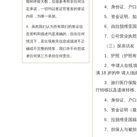
期和停留天数，仅做参考而非任何法
4、身份证、户口本
定承诺，一切均以签证官签发的签证
内容，为唯一依据。
5、资金证明。如系
6、由拉脱维亚国籍
4、虽然我们认为所有我们的签证信
息资料和描述均是准确的，但在任何
7、公司营业执照复
情况下，若出现相关信息或描述不正
（三）探亲访友
确或不完整的情形，我们并不向您或
1、护照（护照有效
者任何第三方承担任何责任。
2、申请人在线填写签证申请表
满 18 岁的申 请
3、旅行医疗保险：
疗转移以及遗体转移
4、身份证、户口本
5、资金证明（最近
6、拉脱维亚国籍和
7、担保人与被担保