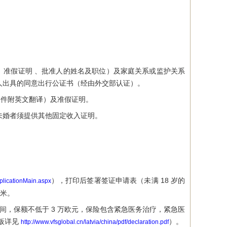
 准假证明 、批准人的姓名及职位）及家庭关系或监护关系
人出具的同意出行公证书（经由外交部认证）。
件附英文翻译）及准假证明。
未婚者须提供其他固定收入证明。
），打印后签署签证申请表（未满 18 岁的
plicationMain.aspx
毫米。
，保额不低于 3 万欧元，保险包含紧急医务治疗，紧急医
板详见
）。
http://www.vfsglobal.cn/latvia/china/pdf/declaration.pdf