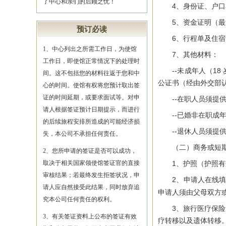
了中心和亲们的后顾之忧！
4、身份证、户口本
5、资金证明（最近
预订必读
6、行程单及住宿
1、中心列出之所需工作日，为使馆
7、其他材料：
工作日，即使馆正常情况下的处理时
--未成年人（18
间。这不包括您的材料往返于您和中
公证书（经由外交部
心的时间。使馆有权将您预计取出签
证的时间延期，或要求面试等。对申
--在职人员须提供
请人根据签证预计日期提示，而进行
--已婚非在职成年
的后续旅程安排所造成的可能经济损
--退休人员须提供
失，本公司不承担任何责任。
（二）商务或短期
2、您所申请的签证是否可以成功，
取决于相关国家领使馆签证官的直接
1、护照（护照有效
审核结果；若最终发生拒签状况，申
2、申请人在线填写
请人应自然接受此结果，同时放弃追
申请人须由父母双方或
究本公司任何责任的权利。
3、旅行医疗保险：
3、有关签证资料上公布的签证有效
疗转移以及遗体转移