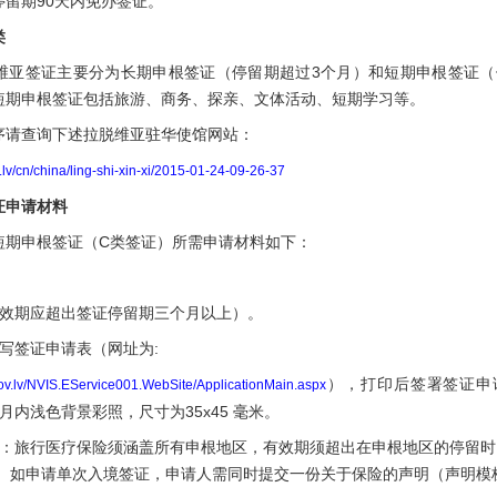
留期90天内免办签证。
类
签证主要分为长期申根签证（停留期超过3个月）和短期申根签证（
短期申根签证包括旅游、商务、探亲、文体活动、短期学习等。
请查询下述拉脱维亚驻华使馆网站：
.lv/cn/china/ling-shi-xin-xi/2015-01-24-09-26-37
证申请材料
申根签证（C类签证）所需申请材料如下：
期应超出签证停留期三个月以上）。
签证申请表（网址为:
），打印后签署签证申
gov.lv/NVIS.EService001.WebSite/ApplicationMain.aspx
月内浅色背景彩照，尺寸为35x45 毫米。
旅行医疗保险须涵盖所有申根地区，有效期须超出在申根地区的停留时间
。 如申请单次入境签证，申请人需同时提交一份关于保险的声明（声明模