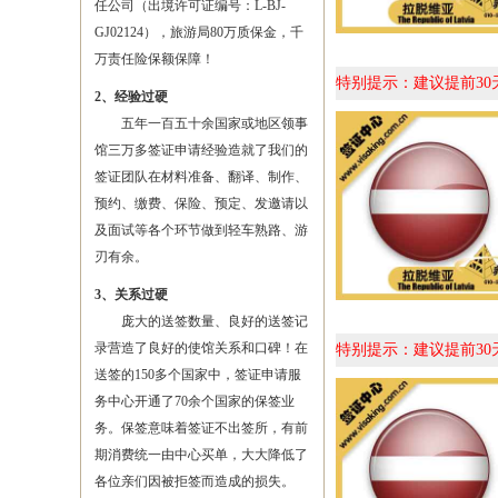
任公司（出境许可证编号：L-BJ-
GJ02124），旅游局80万质保金，千
万责任险保额保障！
特别提示：建议提前3
2、经验过硬
五年一百五十余国家或地区领事
馆三万多签证申请经验造就了我们的
签证团队在材料准备、翻译、制作、
预约、缴费、保险、预定、发邀请以
及面试等各个环节做到轻车熟路、游
刃有余。
3、关系过硬
庞大的送签数量、良好的送签记
录营造了良好的使馆关系和口碑！在
特别提示：建议提前3
送签的150多个国家中，签证申请服
务中心开通了70余个国家的保签业
务。保签意味着签证不出签所，有前
期消费统一由中心买单，大大降低了
各位亲们因被拒签而造成的损失。