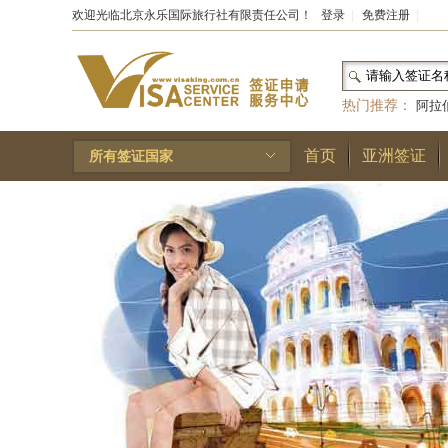
欢迎光临北京永乐国际旅行社有限责任公司！
登录
|
免费注册
|
热门推荐：
阿拉
和国
|
布基纳法索
首页
亚洲签证
所有签证国家
林王国
|
安道尔公