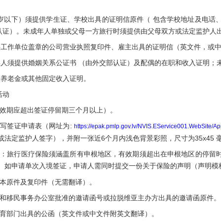
 岁以下）须提供学生证、学校出具的证明信原件（ 包含学校地址及电话、
认证）。未成年人单独或父母一方旅行时须提供由父母双方或法定监护人
工作单位盖章的公司营业执照复印件、雇主出具的证明信（英文件，或中
人须提供婚姻关系公证书 （由外交部认证）及配偶的在职和收入证明；
养老金或其他固定收入证明。
活动
期应超出签证停留期三个月以上）。
签证申请表（网址为:
https://epak.pmlp.gov.lv/NVIS.EService001.WebSite/Ap
或法定监护人签字），并附一张近6个月内浅色背景彩照，尺寸为35x45 
旅行医疗保险须涵盖所有申根地区，有效期须超出在申根地区的停留时
。 如申请单次入境签证，申请人需同时提交一份关于保险的声明（声明模
原件及复印件（无需翻译）。
移民事务办公室批准的邀请函号或拉脱维亚主办方出具的邀请函原件。
部门出具的公函（英文件或中文件附英文翻译）。