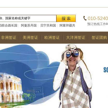
010-5240
预订热线工作时间：0
伯联合酋长国
|
阿曼苏丹国
|
贝宁共和国
|
阿塞拜疆共
|
巴勒斯坦国
|
阿尔巴尼亚共和国
|
多哥共和国
|
巴
非洲签证
美洲签证
欧洲签证
大洋洲签证
签证团购
国
|