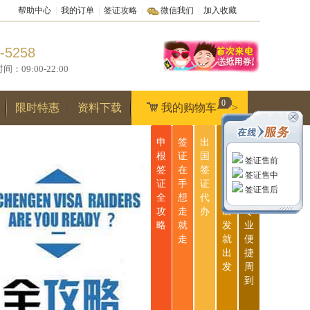
帮助中心
|
我的订单
|
签证攻略
|
微信我们
|
加入收藏
-5258
9:00-22:00
0
限时特惠
资料下载
我的购物车
>
申
签
出
无
一
根
证
国
忧
站
签证售前
签
在
签
签
式
签证售中
证
手
证
证
服
签证售后
全
想
代
说
务
攻
走
办
出
专
略
就
发
业
走
就
便
出
捷
发
周
到