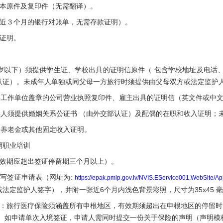
原件及复印件（无需翻译）。
３个月的银行对账单，无需存款证明）。
证明。
 岁以下）须提供学生证、学校出具的证明信原件（ 包含学校地址及电话、
认证）。未成年人单独或同父母一方旅行时须提供由父母双方或法定监护
工作单位盖章的公司营业执照复印件、雇主出具的证明信（英文件或中文
人须提供婚姻关系公证书 （由外交部认证）及配偶的在职和收入证明；
养老金或其他固定收入证明。
职业培训
期应超出签证停留期三个月以上）。
签证申请表（网址为:
https://epak.pmlp.gov.lv/NVIS.EService001.WebSite/Ap
法定监护人签字），并附一张近6个月内浅色背景彩照，尺寸为35x45 
旅行医疗保险须涵盖所有申根地区，有效期须超出在申根地区的停留时间
。 如申请单次入境签证，申请人需同时提交一份关于保险的声明（声明模