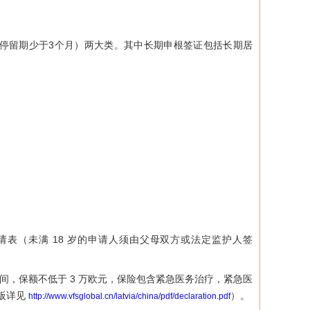
停留期少于3个月）两大类。其中长期申根签证包括长期居
请表（未满 18 岁的申请人须由父母双方或法定监护人签
，保额不低于 3 万欧元，保险包含紧急医务治疗，紧急医
板详见
）。
http://www.vfsglobal.cn/latvia/china/pdf/declaration.pdf