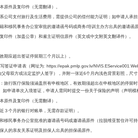
原件及复印件（无需翻译）。
公司支付旅行及生活费用，需提供公司的偿付能力证明；如申请人承担
和移民事务办公室审批的邀请函号码或商务/培训主办方出具的邀请函
印件（加盖公章）和雇主证明信原件（英文或中文附英文翻译件）。
期应超出签证停留期三个月以上）。
（网址为: https://epak.pmlp.gov.lv/NVIS.EService001.W
人须由父母双方或法定监护人签字），并附一张近6个月内浅色背景彩照，尺寸为3
旅行医疗保险须涵盖所有申根地区，有效期须超出在申根地区的停留时间
。 如申请单次入境签证，申请人需同时提交一份关于保险的声明（声明模
原件及复印件（无需翻译）。
３个月的银行对账单，无需存款证明）。
移民事务办公室批准的邀请函号码或邀请函原件（拉脱维亚暂住许可持
人的亲友关系证明及担保人出具的担保函原件。