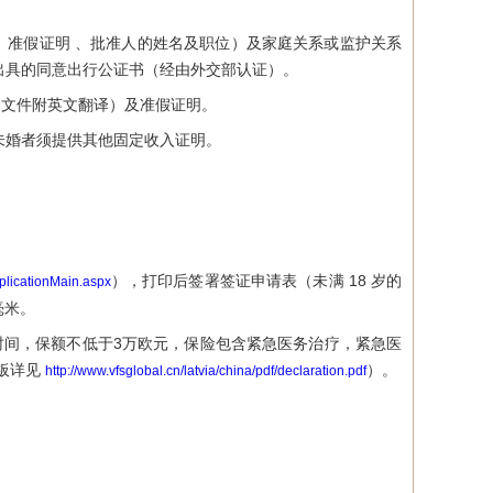
 准假证明 、批准人的姓名及职位）及家庭关系或监护关系
出具的同意出行公证书（经由外交部认证）。
文件附英文翻译）及准假证明。
未婚者须提供其他固定收入证明。
），打印后签署签证申请表（未满 18 岁的
plicationMain.aspx
毫米。
间，保额不低于3万欧元，保险包含紧急医务治疗，紧急医
板详见
）。
http://www.vfsglobal.cn/latvia/china/pdf/declaration.pdf