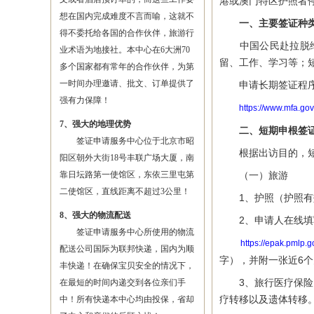
港或澳门特区护照者停
想在国内完成难度不言而喻，这就不
一、主要签证种
得不委托给各国的合作伙伴，旅游行
中国公民赴拉脱维亚
业术语为地接社。本中心在6大洲70
留、工作、学习等；
多个国家都有常年的合作伙伴，为第
一时间办理邀请、批文、订单提供了
申请长期签证程序
强有力保障！
https://www.mfa.gov
7、强大的地理优势
二、短期申根签
签证申请服务中心位于北京市昭
根据出访目的，短期
阳区朝外大街18号丰联广场大厦，南
靠日坛路第一使馆区，东依三里屯第
（一）旅游
二使馆区，直线距离不超过3公里！
1、护照（护照有效
8、强大的物流配送
2、申请人在线填写
签证申请服务中心所使用的物流
https://epak.pmlp.
配送公司国际为联邦快递，国内为顺
字），并附一张近6个
丰快递！在确保宝贝安全的情况下，
3、旅行医疗保险：
在最短的时间内递交到各位亲们手
疗转移以及遗体转移
中！所有快递本中心均由投保，省却