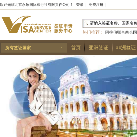
欢迎光临北京永乐国际旅行社有限责任公司！
登录
|
免费注册
|
热门推荐：
阿拉伯联合酋长国
和国
|
布基纳法索
|
巴勒斯坦
首页
亚洲签证
非洲签证
所有签证国家
林王国
|
安道尔公国
|